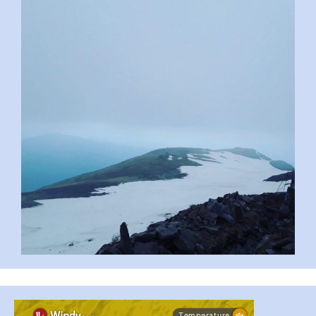
pimrec_project
...
#PipIvanToday
pimrec_project