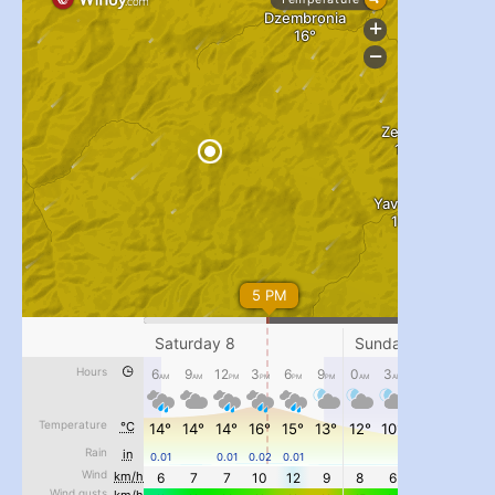
...
#PipIvanToday
pimrec_project