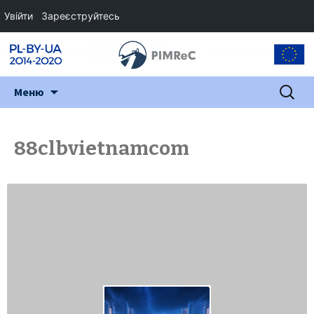
Увійти
Зареєструйтесь
Перейти
Пошук:
Меню
до
змісту
88clbvietnamcom