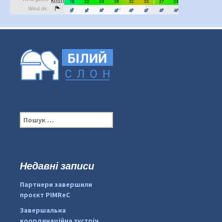
П
о
ш
у
к
Недавні записи
...
#PipIvanToday
:
Партнери завершили
pimrec_project
проєкт PIMReC
Завершальна
координаційна зустріч