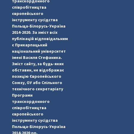
транскордонного
співробітництва
європейського
інструменту сусідства
Польща-Білорусь-Україна
2014-2020. За зміст всіх
публікацій відповідальним
є Прикарпацький
національний університет
імені Василя Стефаника.
Зміст сайту, за будь-яких
обставин, не відображає
позицію Європейського
Союзу, ОУ або Спільного
...
#PipIvanToday
технічного секретаріату
Програми
pimrec_project
транскордонного
співробітництва
європейського
інструменту сусідства
Польща-Білорусь-Україна
2014-2020 рр.