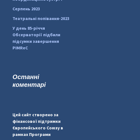
Серпень 2023
Театральні попівання-2023
У день 85-річчя
Обсерваторії підбили
підсумки завершення
PIMReC
Останні
коментарі
...
#PipIvanToday
pimrec_project
Цей сайт створено за
фінансової підтримки
Європейського Союзу в
рамках Програми