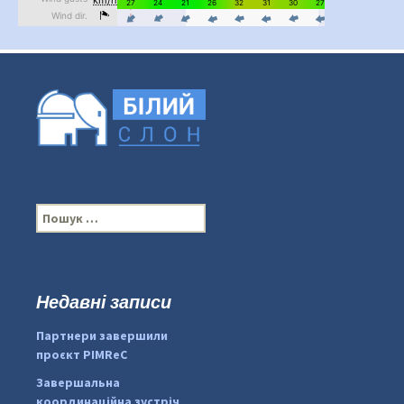
П
о
ш
у
к
Недавні записи
...
#PipIvanToday
:
Партнери завершили
pimrec_project
проєкт PIMReC
Завершальна
координаційна зустріч