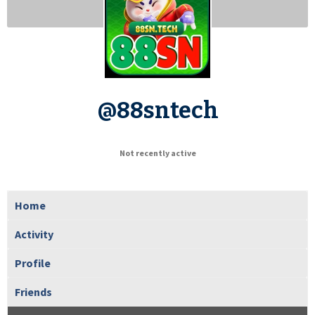
@88sntech
Not recently active
Home
Activity
Profile
Friends