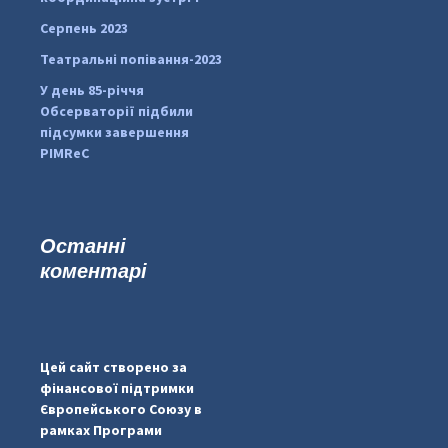
Серпень 2023
Театральні попівання-2023
У день 85-річчя
Обсерваторії підбили
підсумки завершення
PIMReC
Останні
коментарі
...
#PipIvanToday
pimrec_project
Цей сайт створено за
фінансової підтримки
Європейського Союзу в
рамках Програми