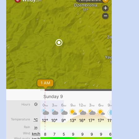
...
#PipIvanToday
pimrec_project