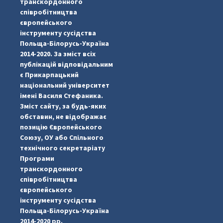
транскордонного
співробітництва
європейського
інструменту сусідства
Польща-Білорусь-Україна
2014-2020. За зміст всіх
публікацій відповідальним
є Прикарпацький
національний університет
імені Василя Стефаника.
Зміст сайту, за будь-яких
обставин, не відображає
позицію Європейського
Союзу, ОУ або Спільного
...
#PipIvanToday
технічного секретаріату
Програми
pimrec_project
транскордонного
співробітництва
європейського
інструменту сусідства
Польща-Білорусь-Україна
2014-2020 рр.