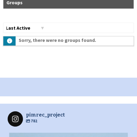
Groups
Сортувати
Sorry, there were no groups found.
по:
pimrec_project
782