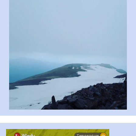
pimrec_project
...
#PipIvanToday
pimrec_project