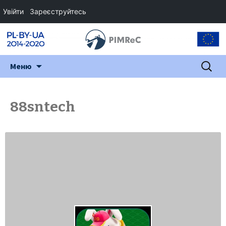
Увійти
Зареєструйтесь
Перейти
Пошук:
Меню
до
змісту
88sntech