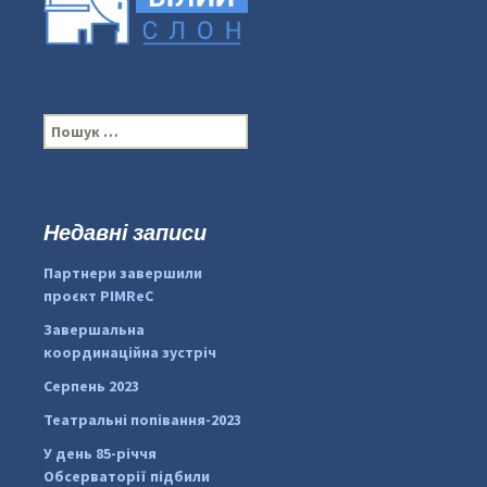
П
о
ш
у
к
Недавні записи
:
#PipIvanToday
#PipIvanWeather
Партнери завершили
...

проєкт PIMReC
pimrec_project
Завершальна
координаційна зустріч
Серпень 2023
Театральні попівання-2023
У день 85-річчя
Обсерваторії підбили