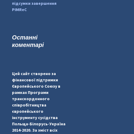
підсумки завершення
PIMReC
Останні
коментарі
#PipIvanToday
#PipIvanWeather
Цей сайт створено за
...

фінансової підтримки
Європейського Союзу в
pimrec_project
рамках Програми
транскордонного
співробітництва
європейського
інструменту сусідства
Польща-Білорусь-Україна
2014-2020. За зміст всіх