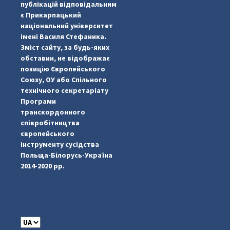
публікацій відповідальним
є Прикарпацький
національний університет
імені Василя Стефаника.
Зміст сайту, за будь-яких
обставин, не відображає
позицію Європейського
Союзу, ОУ або Спільного
технічного секретаріату
Програми
транскордонного
#PipIvanToday
#PipIvanWeather
...

співробітництва
європейського
pimrec_project
інструменту сусідства
Польща-Білорусь-Україна
2014-2020 рр.
C