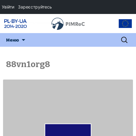
Увійти
Зареєструйтесь
Перейти
Пошук:
Меню
до
змісту
88vn1org8