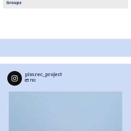
Groups
pimrec_project
782
pimrec_project