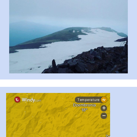
#PipIvanToday
#PipIvanWeather
...

pimrec_project