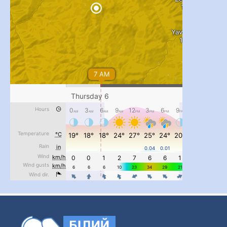
#PipIvanToday
#PipIvanWeather
...

pimrec_project