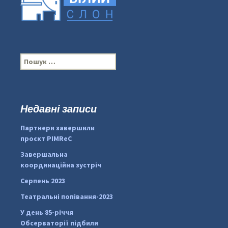
П
о
ш
у
к
Недавні записи
:
#PipIvanToday
#PipIvanWeather
Партнери завершили
...

проєкт PIMReC
pimrec_project
Завершальна
координаційна зустріч
Серпень 2023
Театральні попівання-2023
У день 85-річчя
Обсерваторії підбили