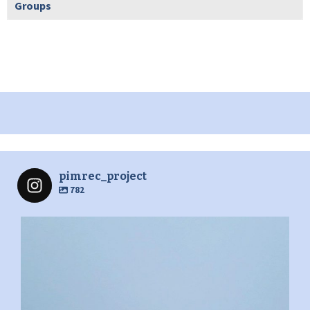
Groups
pimrec_project
782
pimrec_project