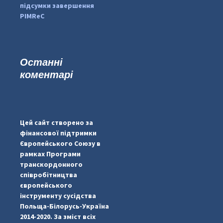
підсумки завершення
PIMReC
Останні
коментарі
#PipIvanToday
#PipIvanWeather
Цей сайт створено за
...

фінансової підтримки
Європейського Союзу в
pimrec_project
рамках Програми
транскордонного
співробітництва
європейського
інструменту сусідства
Польща-Білорусь-Україна
2014-2020. За зміст всіх