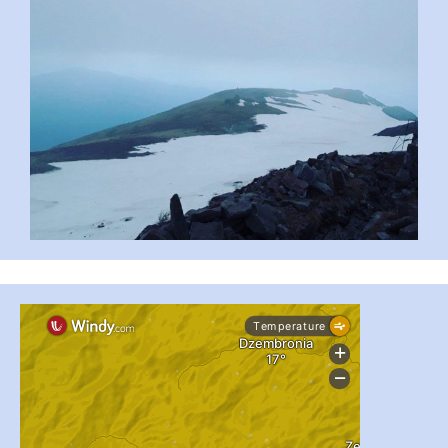
#PipIvanToday
#PipIvanWeather
...

pimrec_project