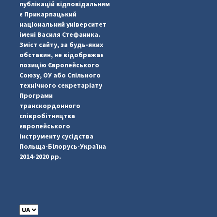
публікацій відповідальним
є Прикарпацький
національний університет
імені Василя Стефаника.
Зміст сайту, за будь-яких
обставин, не відображає
позицію Європейського
Союзу, ОУ або Спільного
технічного секретаріату
Програми
транскордонного
#PipIvanToday
#PipIvanWeather
...

співробітництва
європейського
pimrec_project
інструменту сусідства
Польща-Білорусь-Україна
2014-2020 рр.
C