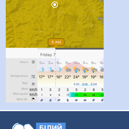
#PipIvanToday
#PipIvanWeather
...

pimrec_project