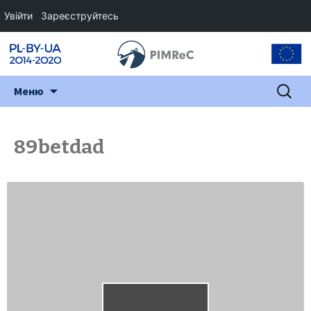
Увійти
Зареєструйтесь
Перейти
Пошук:
Меню
до
змісту
89betdad