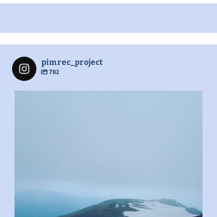
pimrec_project
782
pimrec_project