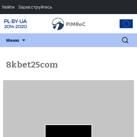
Увійти
Зареєструйтесь
Перейти
Пошук:
Меню
до
змісту
8kbet25com