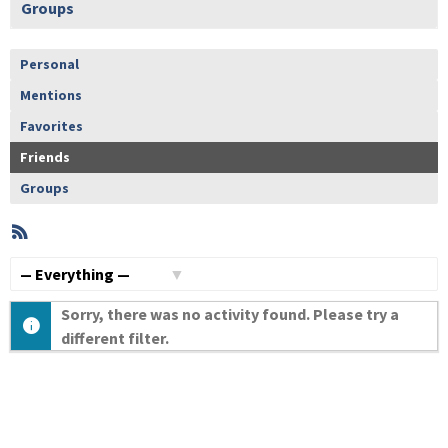
Groups
Personal
Mentions
Favorites
Friends
Groups
RSS
Member
Activities
Show:
Sorry, there was no activity found. Please try a
different filter.