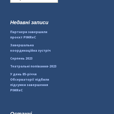
о
ш
у
к
Недавні записи
...
#PipIvanToday
:
Партнери завершили
pimrec_project
проєкт PIMReC
Завершальна
координаційна зустріч
Серпень 2023
Театральні попівання-2023
У день 85-річчя
Обсерваторії підбили
підсумки завершення
PIMReC
Останні