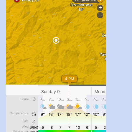
...
#PipIvanToday
pimrec_project