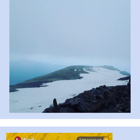
pimrec_project
...
#PipIvanToday
pimrec_project