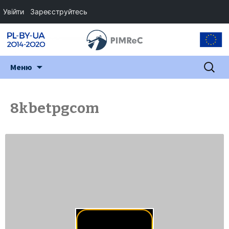
Увійти
Зареєструйтесь
Перейти
Пошук:
Меню
до
змісту
8kbetpgcom