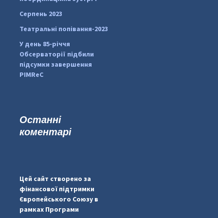
Серпень 2023
Театральні попівання-2023
У день 85-річчя
Обсерваторії підбили
підсумки завершення
PIMReC
Останні
коментарі
...
#PipIvanToday
pimrec_project
Цей сайт створено за
фінансової підтримки
Європейського Союзу в
рамках Програми