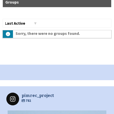
Groups
Сортувати
Sorry, there were no groups found.
по:
pimrec_project
782