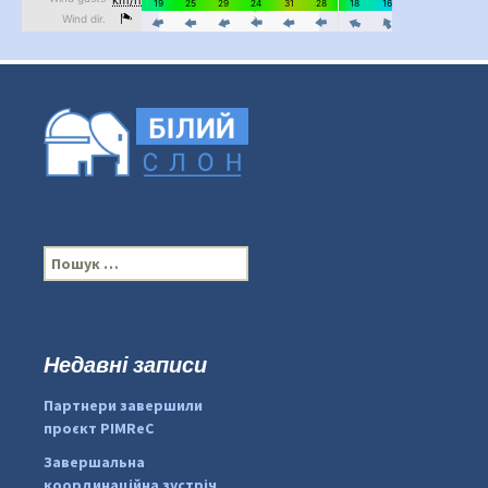
П
о
ш
у
к
Недавні записи
...
#PipIvanToday
:
Партнери завершили
pimrec_project
проєкт PIMReC
Завершальна
координаційна зустріч