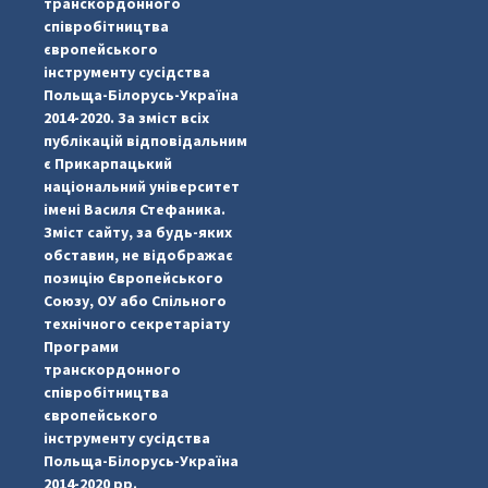
транскордонного
співробітництва
європейського
інструменту сусідства
Польща-Білорусь-Україна
2014-2020. За зміст всіх
публікацій відповідальним
є Прикарпацький
національний університет
імені Василя Стефаника.
Зміст сайту, за будь-яких
обставин, не відображає
позицію Європейського
Союзу, ОУ або Спільного
...
#PipIvanToday
технічного секретаріату
Програми
pimrec_project
транскордонного
співробітництва
європейського
інструменту сусідства
Польща-Білорусь-Україна
2014-2020 рр.