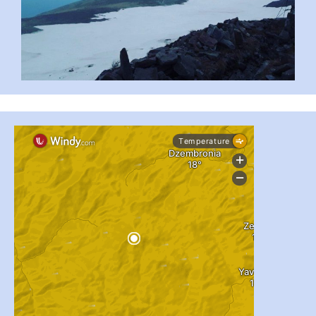
#PipIvanToday
#PipIvanWeather
...

pimrec_project