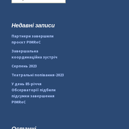
о
ш
у
к
Недавні записи
:
#PipIvanToday
#PipIvanWeather
Партнери завершили
...

проєкт PIMReC
pimrec_project
Завершальна
координаційна зустріч
Серпень 2023
Театральні попівання-2023
У день 85-річчя
Обсерваторії підбили
підсумки завершення
PIMReC
Останні