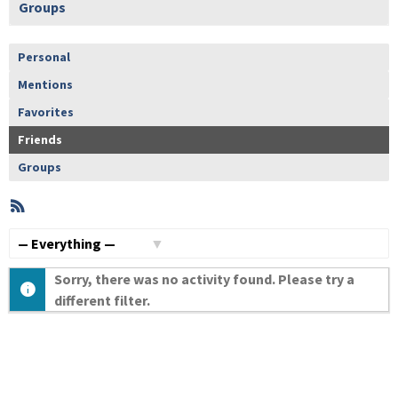
Groups
Personal
Mentions
Favorites
Friends
Groups
RSS
Member
Activities
Show:
Sorry, there was no activity found. Please try a
different filter.