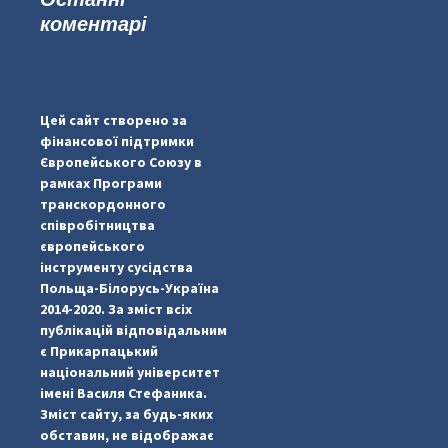
коментарі
#PipIvanToday
#PipIvanWeather
Цей сайт створено за
...

фінансової підтримки
Європейського Союзу в
pimrec_project
рамках Програми
транскордонного
співробітництва
європейського
інструменту сусідства
Польща-Білорусь-Україна
2014-2020. За зміст всіх
публікацій відповідальним
є Прикарпацький
національний університет
імені Василя Стефаника.
Зміст сайту, за будь-яких
обставин, не відображає