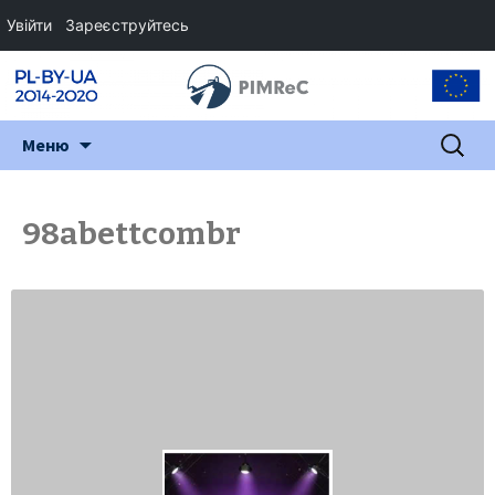
Увійти
Зареєструйтесь
Перейти
Пошук:
Меню
до
змісту
98abettcombr