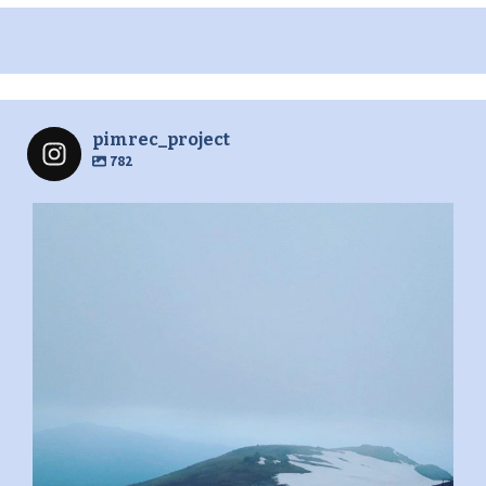
pimrec_project
782
pimrec_project