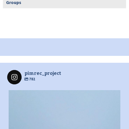
Groups
pimrec_project
782
pimrec_project