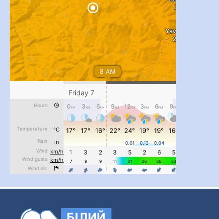
...
#PipIvanToday
pimrec_project