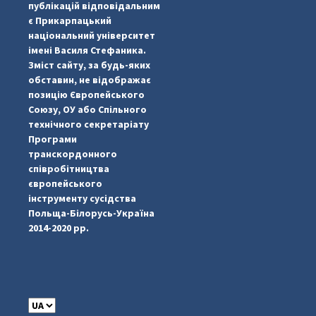
публікацій відповідальним
є Прикарпацький
національний університет
імені Василя Стефаника.
Зміст сайту, за будь-яких
обставин, не відображає
позицію Європейського
Союзу, ОУ або Спільного
...
#PipIvanToday
технічного секретаріату
Програми
pimrec_project
транскордонного
співробітництва
європейського
інструменту сусідства
Польща-Білорусь-Україна
2014-2020 рр.
C