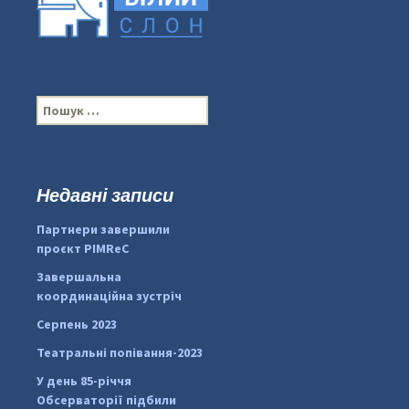
П
о
ш
у
к
Недавні записи
...
#PipIvanToday
:
Партнери завершили
pimrec_project
проєкт PIMReC
Завершальна
координаційна зустріч
Серпень 2023
Театральні попівання-2023
У день 85-річчя
Обсерваторії підбили