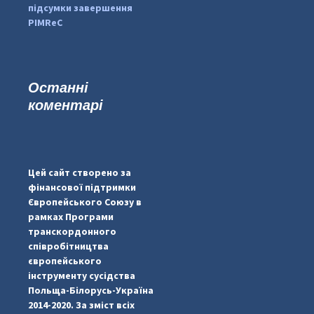
підсумки завершення
PIMReC
Останні
коментарі
...
#PipIvanToday
pimrec_project
Цей сайт створено за
фінансової підтримки
Європейського Союзу в
рамках Програми
транскордонного
співробітництва
європейського
інструменту сусідства
Польща-Білорусь-Україна
2014-2020. За зміст всіх