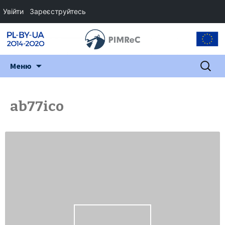
Увійти
Зареєструйтесь
Перейти
Пошук:
Меню
до
змісту
ab77ico