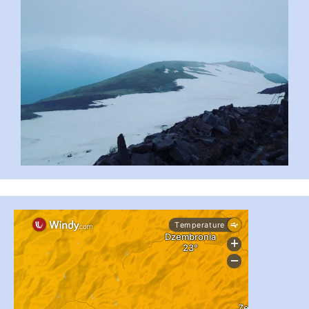
...
#PipIvanToday
pimrec_project