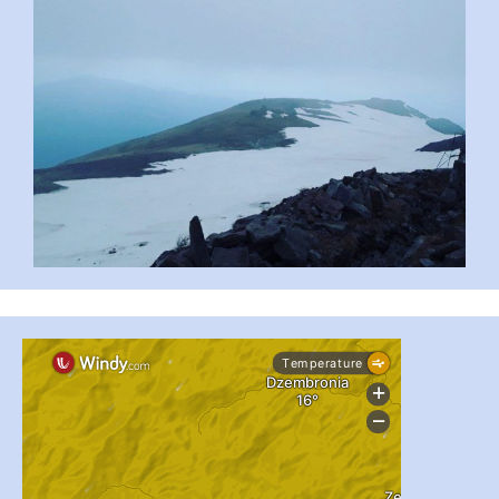
...
#PipIvanToday
pimrec_project