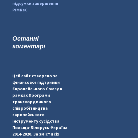
підсумки завершення
PIMReC
Останні
коментарі
...
#PipIvanToday
pimrec_project
Цей сайт створено за
фінансової підтримки
Європейського Союзу в
рамках Програми
транскордонного
співробітництва
європейського
інструменту сусідства
Польща-Білорусь-Україна
2014-2020. За зміст всіх