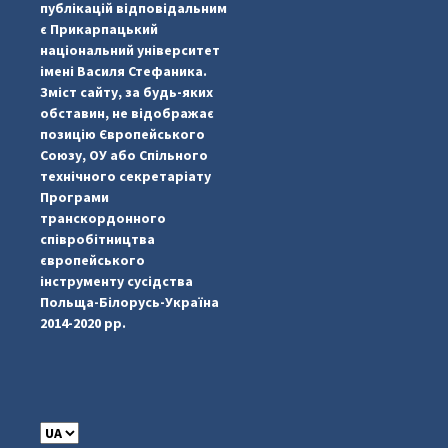
публікацій відповідальним
є Прикарпацький
національний університет
імені Василя Стефаника.
Зміст сайту, за будь-яких
обставин, не відображає
позицію Європейського
Союзу, ОУ або Спільного
...
#PipIvanToday
технічного секретаріату
Програми
pimrec_project
транскордонного
співробітництва
європейського
інструменту сусідства
Польща-Білорусь-Україна
2014-2020 рр.
C