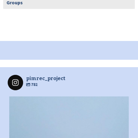
Groups
pimrec_project
782
pimrec_project