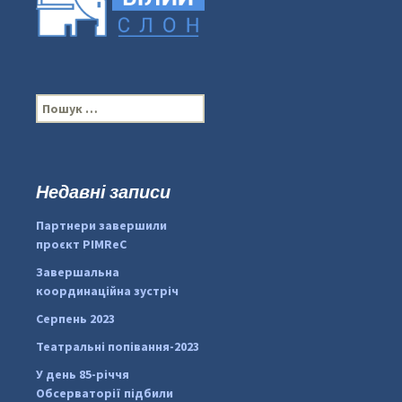
П
о
ш
у
к
Недавні записи
...
#PipIvanToday
:
Партнери завершили
pimrec_project
проєкт PIMReC
Завершальна
координаційна зустріч
Серпень 2023
Театральні попівання-2023
У день 85-річчя
Обсерваторії підбили