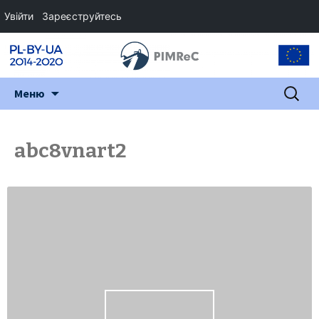
Увійти
Зареєструйтесь
Перейти
Пошук:
Меню
до
змісту
abc8vnart2