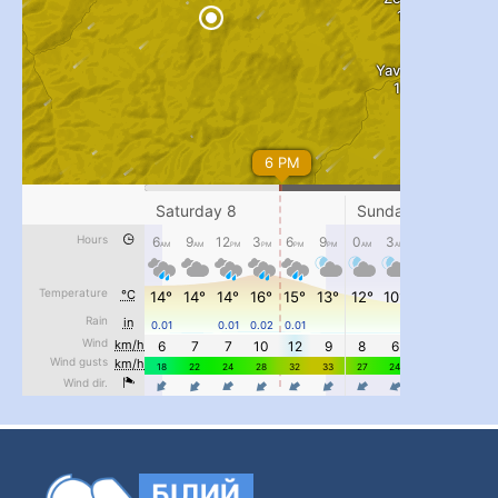
...
#PipIvanToday
pimrec_project