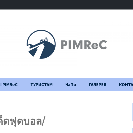
І PIMReC
ТУРИСТАМ
ЧаПи
ГАЛЕРЕЯ
КОНТ
Правила відвідування
Щоденник
будівництва
Важлива інформація
ด็ดฟุตบอล/