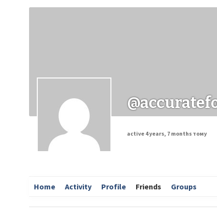
Заходи
Корисні матеріали
ЗМІ про PIMReC
@accuratefo
active 4 years, 7 months тому
Home
Activity
Profile
Friends
Groups