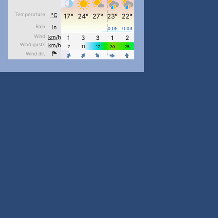
#PipIvanToday
#PipIvanWeather
...

pimrec_project
#PipIvanToday
#PipIvanWeather
...

pimrec_project