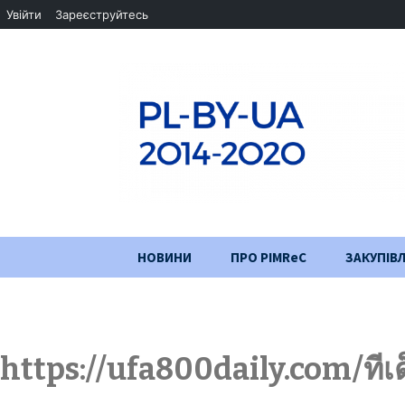
Увійти
Зареєструйтесь
Перейти
НОВИНИ
ПРО PIMReC
ЗАКУПІВЛ
до
змісту
Мета проєкту
Партнери
https://ufa800daily.com/ทีเ
Хід проекту