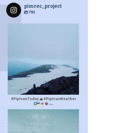
pimrec_project
782
pimrec_project
#PipIvanToday
#PipIvanWeather
...

pimrec_project