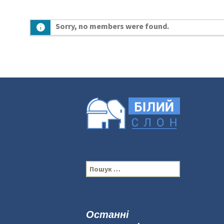
Sorry, no members were found.
П
о
ш
у
к
Останні
: