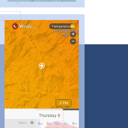
#PipIvanToday
#PipIvanWeather
...

pimrec_project