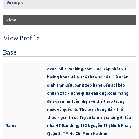
Groups
View
View Profile
Base
acne-pills-ranking.com – nơi cập nhật xu
hướng bóng đá & thể thao số hóa. Từ nhận
định trận đấu, bảng xếp hạng đến soi kèo
chuẩn xác – acne-pills-ranking.com mang
đến cái nhìn toàn diện về thể thao trong
nước và quốc tế. Thể loại: bóng đá – thể
thao – giải trí số Trụ sở làm việc: tầng 6, tòa
Name
nhà HT Building, 132 Nguyễn Thị Minh Khai,
Quận 3, TP. Hồ Chí Minh Hotline: