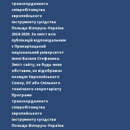
транскордонного
співробітництва
європейського
інструменту сусідства
Польща-Білорусь-Україна
2014-2020. За зміст всіх
публікацій відповідальним
є Прикарпацький
національний університет
імені Василя Стефаника.
Зміст сайту, за будь-яких
обставин, не відображає
позицію Європейського
Союзу, ОУ або Спільного
...
#PipIvanToday
технічного секретаріату
Програми
pimrec_project
транскордонного
співробітництва
європейського
інструменту сусідства
Польща-Білорусь-Україна