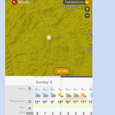
...
#PipIvanToday
pimrec_project