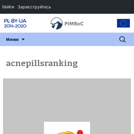
Увійти
Зареєструйтесь
Перейти
Пошук:
Меню
до
змісту
acnepillsranking