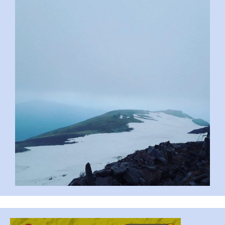
pimrec_project
...
#PipIvanToday
pimrec_project