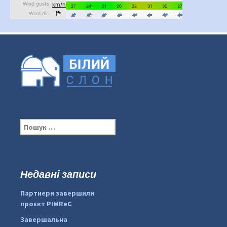
П
о
ш
у
к
Недавні записи
...
#PipIvanToday
:
Партнери завершили
pimrec_project
проєкт PIMReC
Завершальна