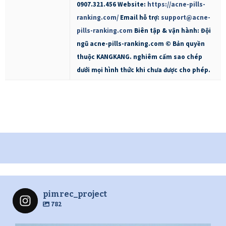
0907.321.456 Website:
https://acne-pills-
ranking.com/
Email hỗ trợ:
support@acne-
pills-ranking.com
Biên tập & vận hành: Đội
ngũ acne-pills-ranking.com © Bản quyền
thuộc KANGKANG. nghiêm cấm sao chép
dưới mọi hình thức khi chưa được cho phép.
pimrec_project
782