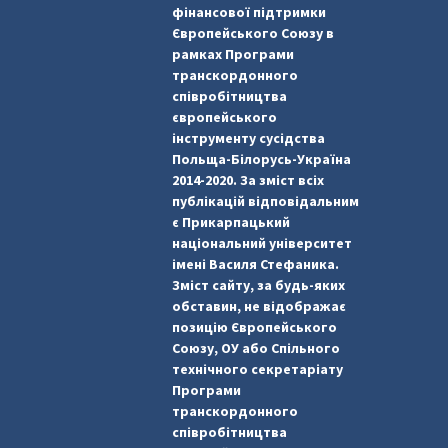
фінансової підтримки
Європейського Союзу в
рамках Програми
транскордонного
співробітництва
європейського
інструменту сусідства
Польща-Білорусь-Україна
2014-2020. За зміст всіх
публікацій відповідальним
є Прикарпацький
національний університет
імені Василя Стефаника.
Зміст сайту, за будь-яких
обставин, не відображає
позицію Європейського
Союзу, ОУ або Спільного
технічного секретаріату
Програми
транскордонного
співробітництва