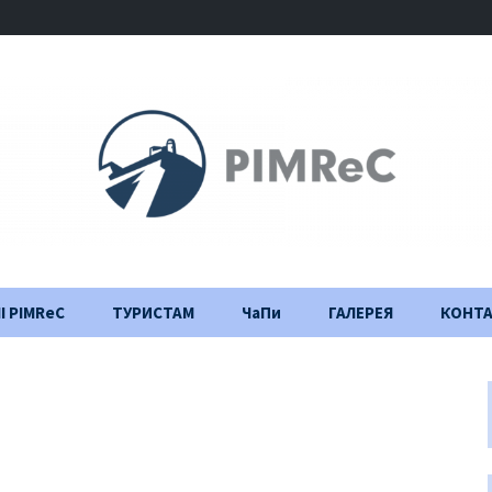
І PIMReC
ТУРИСТАМ
ЧаПи
ГАЛЕРЕЯ
КОНТ
Правила відвідування
Щоденник
будівництва
Важлива інформація