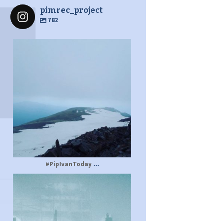
pimrec_project
782
pimrec_project
...
#PipIvanToday
pimrec_project