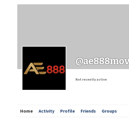
Заходи
Корисні матеріали
ЗМІ про PIMReC
@ae888mov
Not recently active
Home
Activity
Profile
Friends
Groups