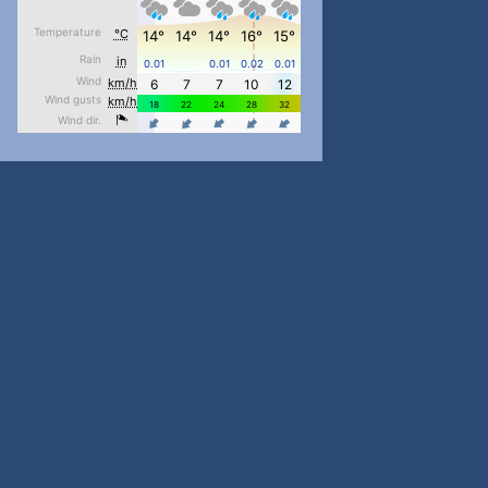
pimrec_project
...
#PipIvanToday
pimrec_project