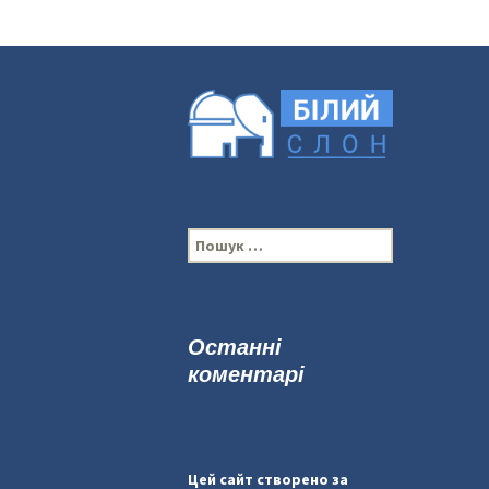
П
о
ш
у
к
Останні
:
коментарі
Цей сайт створено за