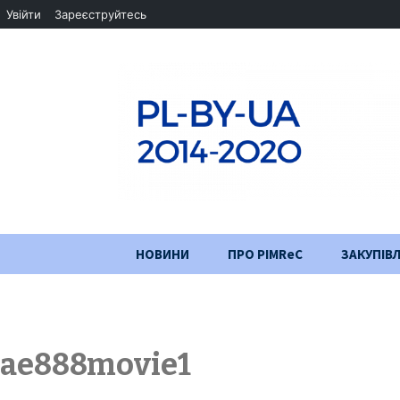
Увійти
Зареєструйтесь
Перейти
НОВИНИ
ПРО PIMReC
ЗАКУПІВЛ
до
змісту
Мета проєкту
Партнери
ae888movie1
Хід проекту