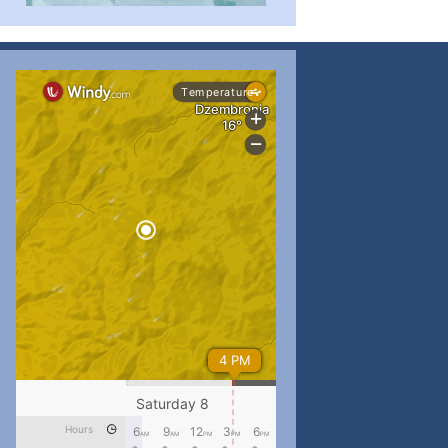
...
#PipIvanToday
pimrec_project
...
#PipIvanToday