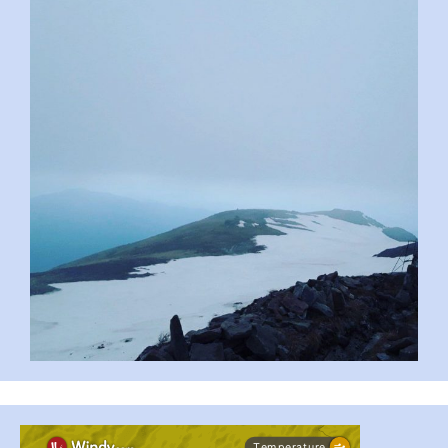
pimrec_project
...
#PipIvanToday
pimrec_project