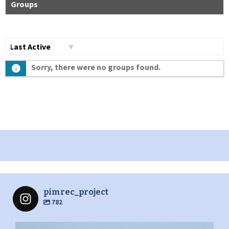
Groups
Сортувати
Sorry, there were no groups found.
по:
pimrec_project
782