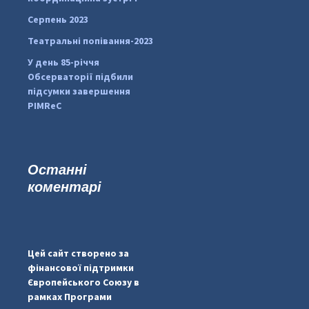
Серпень 2023
Театральні попівання-2023
У день 85-річчя
Обсерваторії підбили
підсумки завершення
PIMReC
Останні
коментарі
...
#PipIvanToday
pimrec_project
Цей сайт створено за
фінансової підтримки
Європейського Союзу в
рамках Програми