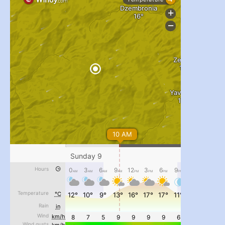
...
#PipIvanToday
pimrec_project