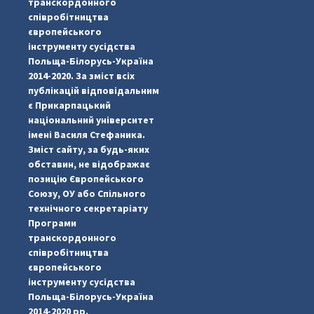
транскордонного
співробітництва
європейського
інструменту сусідства
Польща-Білорусь-Україна
2014-2020. За зміст всіх
публікацій відповідальним
є Прикарпацький
національний університет
імені Василя Стефаника.
Зміст сайту, за будь-яких
обставин, не відображає
позицію Європейського
Союзу, ОУ або Спільного
...
#PipIvanToday
технічного секретаріату
Програми
pimrec_project
транскордонного
співробітництва
європейського
інструменту сусідства
Польща-Білорусь-Україна
2014-2020 рр.