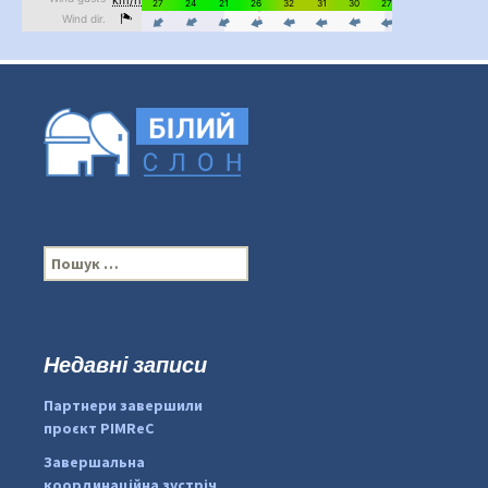
П
о
ш
у
к
Недавні записи
...
#PipIvanToday
:
Партнери завершили
pimrec_project
проєкт PIMReC
Завершальна
координаційна зустріч