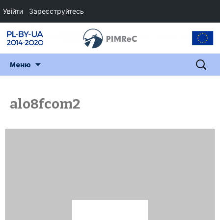
Увійти
Зареєструйтесь
Перейти
Пошук:
Меню
до
змісту
alo8fcom2