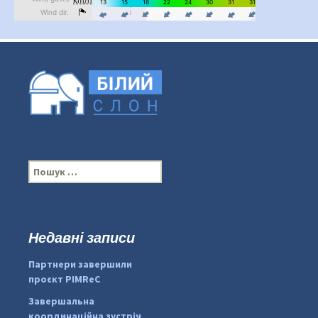
П
о
ш
у
к
Недавні записи
:
#PipIvanToday
#PipIvanWeather
Партнери завершили
...

проєкт PIMReC
pimrec_project
Завершальна
координаційна зустріч