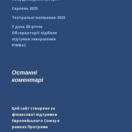
Серпень 2023
Театральні попівання-2023
У день 85-річчя
Обсерваторії підбили
підсумки завершення
PIMReC
Останні
коментарі
#PipIvanToday
#PipIvanWeather
Цей сайт створено за
...

фінансової підтримки
Європейського Союзу в
pimrec_project
рамках Програми