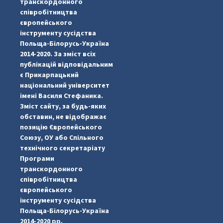
транскордонного
співробітництва
європейського
інструменту сусідства
Польща-Білорусь-Україна
2014-2020. За зміст всіх
публікацій відповідальним
є Прикарпацький
національний університет
імені Василя Стефаника.
Зміст сайту, за будь-яких
обставин, не відображає
позицію Європейського
Союзу, ОУ або Спільного
технічного секретаріату
Програми
транскордонного
#PipIvanToday
#PipIvanWeather
...

співробітництва
європейського
pimrec_project
інструменту сусідства
Польща-Білорусь-Україна
2014-2020 рр.