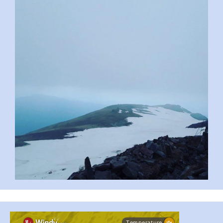
pimrec_project
#PipIvanToday
#PipIvanWeather
...

pimrec_project