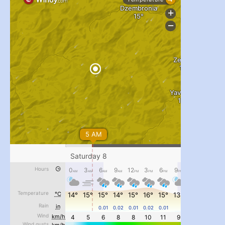
#PipIvanToday
#PipIvanWeather
...

pimrec_project