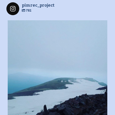
pimrec_project
782
pimrec_project