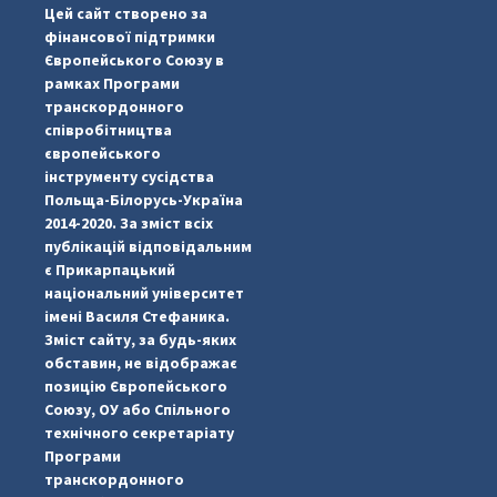
Цей сайт створено за
фінансової підтримки
Європейського Союзу в
рамках Програми
транскордонного
співробітництва
європейського
інструменту сусідства
Польща-Білорусь-Україна
2014-2020. За зміст всіх
публікацій відповідальним
є Прикарпацький
національний університет
імені Василя Стефаника.
Зміст сайту, за будь-яких
обставин, не відображає
позицію Європейського
Союзу, ОУ або Спільного
...
#PipIvanToday
технічного секретаріату
Програми
pimrec_project
транскордонного