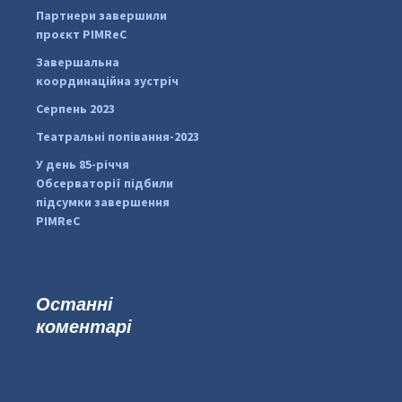
Партнери завершили
pimrec_project
проєкт PIMReC
Завершальна
координаційна зустріч
Серпень 2023
Театральні попівання-2023
У день 85-річчя
Обсерваторії підбили
підсумки завершення
PIMReC
Останні
коментарі
...
#PipIvanToday
pimrec_project