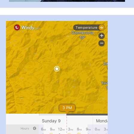
...
#PipIvanToday
pimrec_project