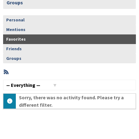
Groups
Personal
Mentions
Favorites
Friends
Groups
RSS
Member
Activities
Show:
Sorry, there was no activity found. Please try a
different filter.