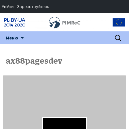
Увійти
Зареєструйтесь
Перейти
Пошук:
Меню
до
змісту
ax88pagesdev