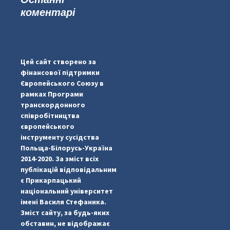
коментарі
#PipIvanToday
#PipIvanWeather
Цей сайт створено за
...

фінансової підтримки
Європейського Союзу в
pimrec_project
рамках Програми
транскордонного
співробітництва
європейського
інструменту сусідства
Польща-Білорусь-Україна
2014-2020. За зміст всіх
публікацій відповідальним
є Прикарпацький
національний університет
імені Василя Стефаника.
Зміст сайту, за будь-яких
обставин, не відображає