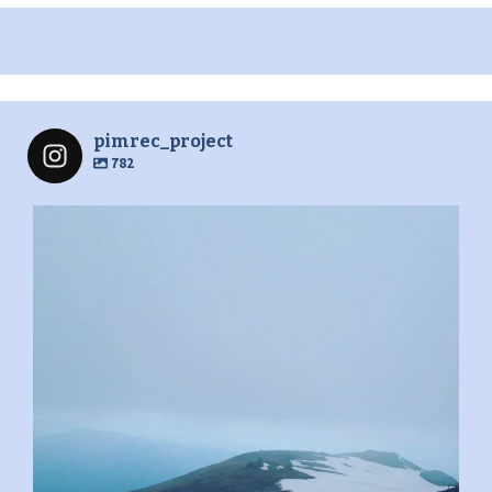
pimrec_project
782
pimrec_project