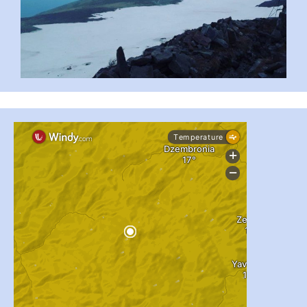
#PipIvanToday
#PipIvanWeather
...

pimrec_project