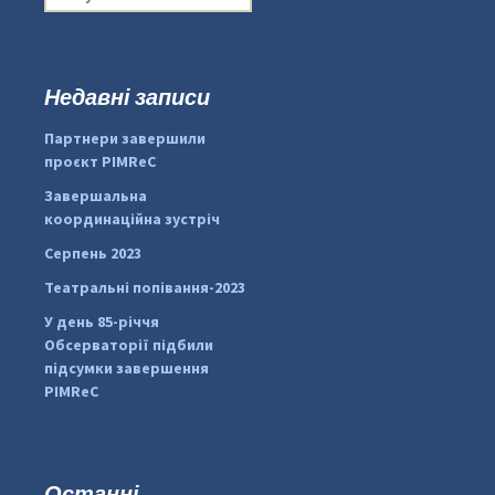
о
ш
у
к
Недавні записи
:
#PipIvanToday
#PipIvanWeather
Партнери завершили
...

проєкт PIMReC
pimrec_project
Завершальна
координаційна зустріч
Серпень 2023
Театральні попівання-2023
У день 85-річчя
Обсерваторії підбили
підсумки завершення
PIMReC
Останні