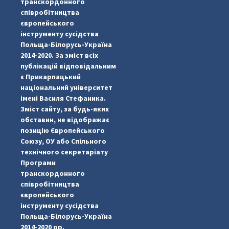
транскордонного
співробітництва
європейського
інструменту сусідства
Польща-Білорусь-Україна
2014-2020. За зміст всіх
публікацій відповідальним
є Прикарпацький
національний університет
імені Василя Стефаника.
Зміст сайту, за будь-яких
обставин, не відображає
позицію Європейського
Союзу, ОУ або Спільного
...
#PipIvanToday
технічного секретаріату
Програми
pimrec_project
транскордонного
співробітництва
європейського
інструменту сусідства
Польща-Білорусь-Україна
2014-2020 рр.