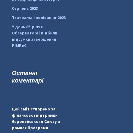
Серпень 2023
Театральні попівання-2023
У день 85-річчя
Обсерваторії підбили
підсумки завершення
PIMReC
Останні
коментарі
...
#PipIvanToday
pimrec_project
Цей сайт створено за
фінансової підтримки
Європейського Союзу в
рамках Програми