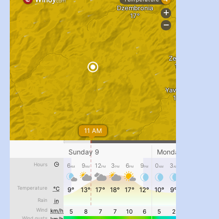
...
#PipIvanToday
pimrec_project