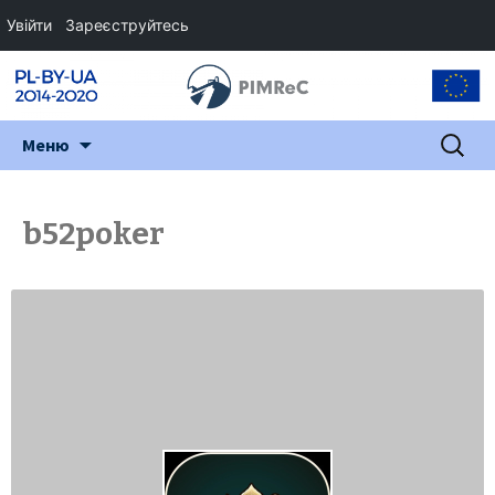
Увійти
Зареєструйтесь
Перейти
Пошук:
Меню
до
змісту
b52poker