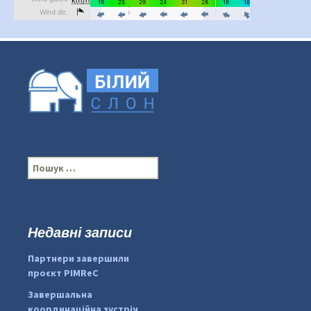
П
о
ш
у
к
Недавні записи
...
#PipIvanToday
:
Партнери завершили
pimrec_project
проєкт PIMReC
Завершальна
координаційна зустріч