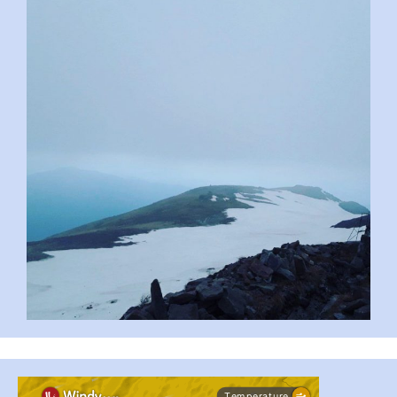
pimrec_project
...
#PipIvanToday
pimrec_project