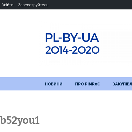
Увійти
Зареєструйтесь
Перейти
НОВИНИ
ПРО PIMReC
ЗАКУПІВЛ
до
змісту
Мета проєкту
Партнери
b52you1
Хід проекту