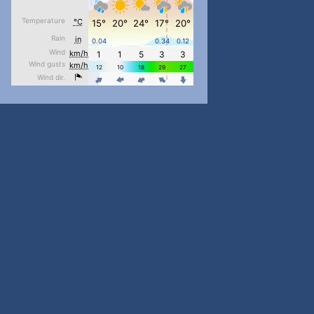
#PipIvanToday
#PipIvanWeather
...

pimrec_project
#PipIvanToday
#PipIvanWeather
...

pimrec_project