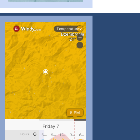
#PipIvanToday
#PipIvanWeather
...

pimrec_project