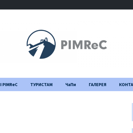
І PIMReC
ТУРИСТАМ
ЧаПи
ГАЛЕРЕЯ
КОНТ
Правила відвідування
Щоденник
будівництва
Важлива інформація