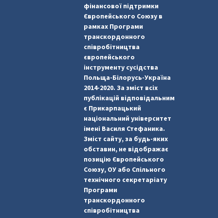
фінансової підтримки
Європейського Союзу в
рамках Програми
транскордонного
співробітництва
європейського
інструменту сусідства
Польща-Білорусь-Україна
2014-2020. За зміст всіх
публікацій відповідальним
є Прикарпацький
національний університет
імені Василя Стефаника.
Зміст сайту, за будь-яких
обставин, не відображає
позицію Європейського
Союзу, ОУ або Спільного
технічного секретаріату
Програми
транскордонного
співробітництва