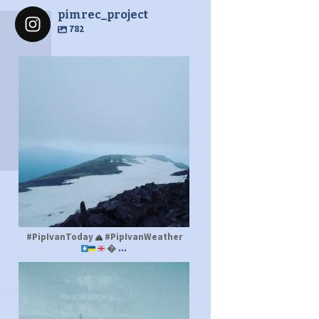
pimrec_project
782
pimrec_project
#PipIvanToday
#PipIvanWeather
...

pimrec_project