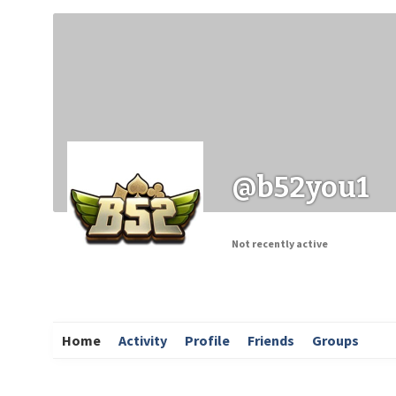
Заходи
Корисні матеріали
ЗМІ про PIMReC
@b52you1
Not recently active
Home
Activity
Profile
Friends
Groups