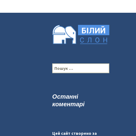
П
о
ш
у
к
Останні
:
коментарі
Цей сайт створено за