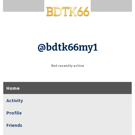
@bdtk66my1
Not recently active
Home
Activity
Profile
Friends