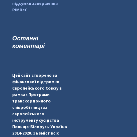
підсумки завершення
PIMReC
Останні
коментарі
...
#PipIvanToday
pimrec_project
Цей сайт створено за
фінансової підтримки
Європейського Союзу в
рамках Програми
транскордонного
співробітництва
європейського
інструменту сусідства
Польща-Білорусь-Україна
2014-2020. За зміст всіх