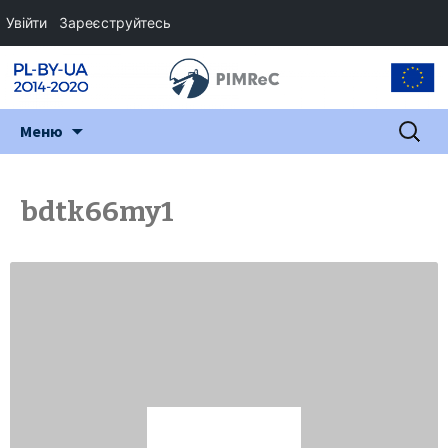
Увійти
Зареєструйтесь
Перейти
Пошук:
Меню
до
змісту
bdtk66my1