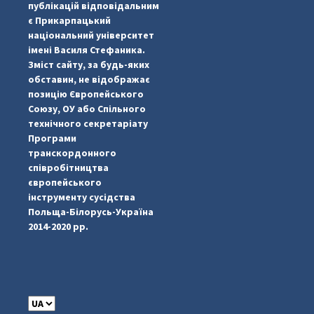
публікацій відповідальним
є Прикарпацький
національний університет
імені Василя Стефаника.
Зміст сайту, за будь-яких
обставин, не відображає
позицію Європейського
Союзу, ОУ або Спільного
...
#PipIvanToday
технічного секретаріату
Програми
pimrec_project
транскордонного
співробітництва
європейського
інструменту сусідства
Польща-Білорусь-Україна
2014-2020 рр.
C