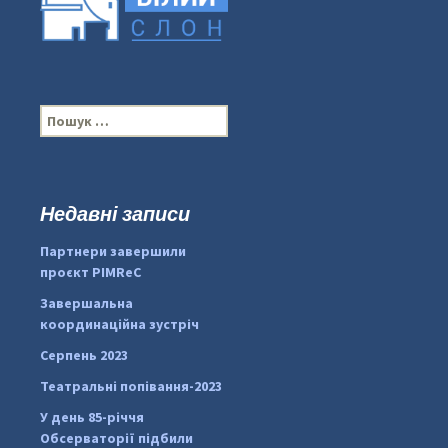
П
о
ш
у
к
Недавні записи
...
#PipIvanToday
:
Партнери завершили
pimrec_project
проєкт PIMReC
Завершальна
координаційна зустріч
Серпень 2023
Театральні попівання-2023
У день 85-річчя
Обсерваторії підбили