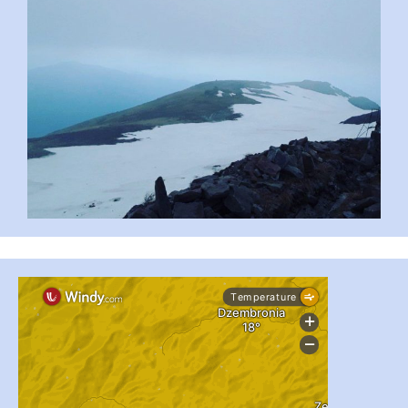
...
#PipIvanToday
pimrec_project