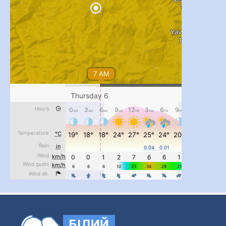
...
#PipIvanToday
pimrec_project