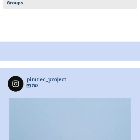
Groups
pimrec_project
782
pimrec_project