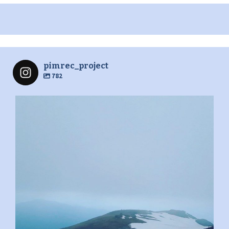
pimrec_project
782
pimrec_project