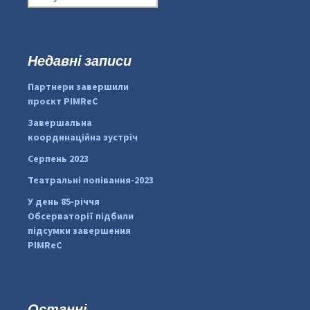
о
ш
у
к
Недавні записи
:
#PipIvanToday
#PipIvanWeather
Партнери завершили
...

проєкт PIMReC
pimrec_project
Завершальна
координаційна зустріч
Серпень 2023
Театральні попівання-2023
У день 85-річчя
Обсерваторії підбили
підсумки завершення
PIMReC
Останні