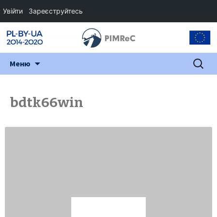
Увійти
Зареєструйтесь
Перейти
Пошук:
Меню
до
змісту
bdtk66win