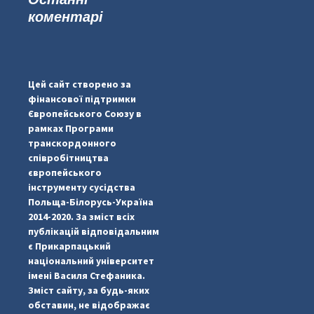
коментарі
#PipIvanToday
#PipIvanWeather
Цей сайт створено за
...

фінансової підтримки
Європейського Союзу в
pimrec_project
рамках Програми
транскордонного
співробітництва
європейського
інструменту сусідства
Польща-Білорусь-Україна
2014-2020. За зміст всіх
публікацій відповідальним
є Прикарпацький
національний університет
імені Василя Стефаника.
Зміст сайту, за будь-яких
обставин, не відображає