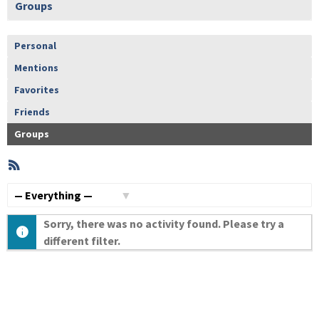
Groups
Personal
Mentions
Favorites
Friends
Groups
RSS
Member
Activities
Show:
Sorry, there was no activity found. Please try a
different filter.