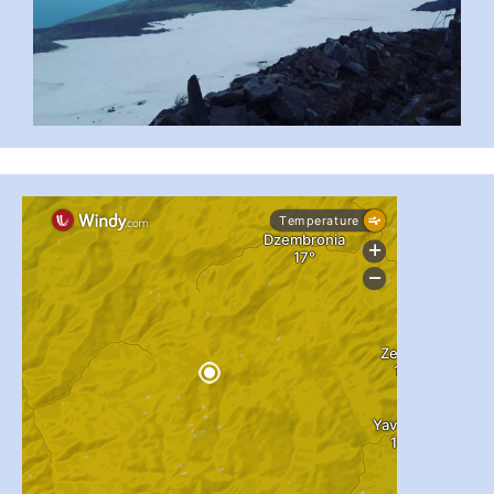
#PipIvanToday
#PipIvanWeather
...

pimrec_project