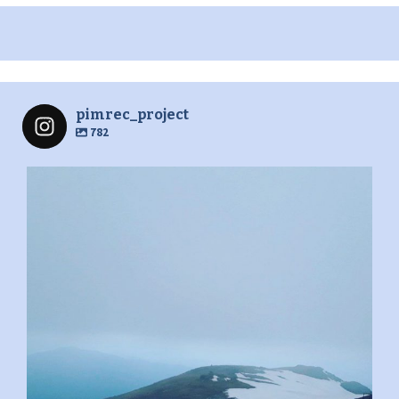
pimrec_project
782
pimrec_project