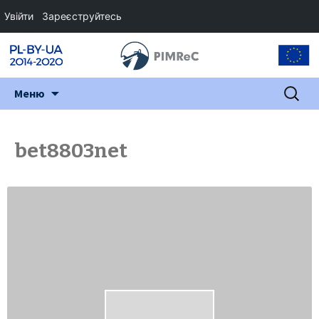
Увійти
Зареєструйтесь
Перейти
Пошук:
Меню
до
змісту
bet8803net