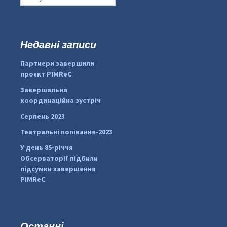
о
ш
у
к
Недавні записи
:
#PipIvanToday
#PipIvanWeather
Партнери завершили
...

проєкт PIMReC
pimrec_project
Завершальна
координаційна зустріч
Серпень 2023
Театральні попівання-2023
У день 85-річчя
Обсерваторії підбили
підсумки завершення
PIMReC
Останні