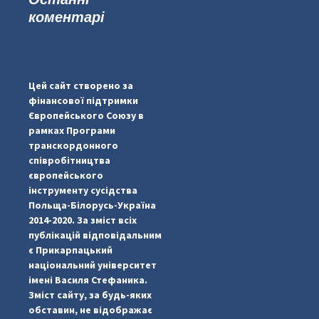
коментарі
#PipIvanToday
#PipIvanWeather
Цей сайт створено за
...

фінансової підтримки
Європейського Союзу в
pimrec_project
рамках Програми
транскордонного
співробітництва
європейського
інструменту сусідства
Польща-Білорусь-Україна
2014-2020. За зміст всіх
публікацій відповідальним
є Прикарпацький
національний університет
імені Василя Стефаника.
Зміст сайту, за будь-яких
обставин, не відображає