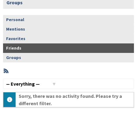
Groups
Personal
Mentions
Favorites
Friends
Groups
RSS
Member
Activities
Show:
Sorry, there was no activity found. Please try a
different filter.