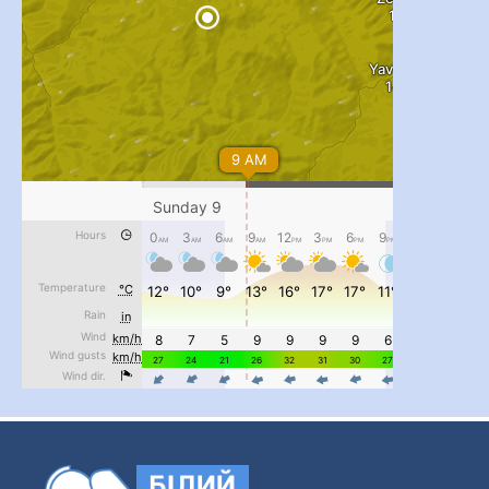
...
#PipIvanToday
pimrec_project