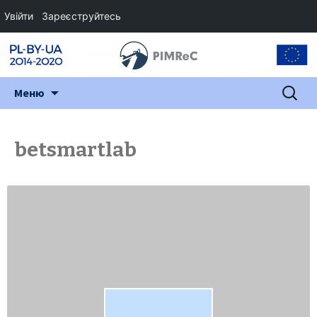
Увійти
Зареєструйтесь
Перейти
Пошук:
Меню
до
змісту
betsmartlab