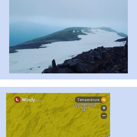
...
#PipIvanToday
pimrec_project