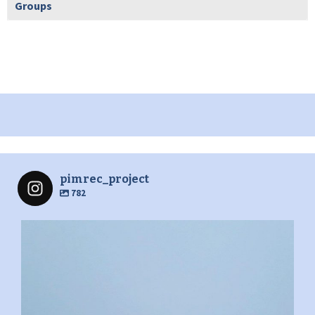
Groups
pimrec_project
782
pimrec_project