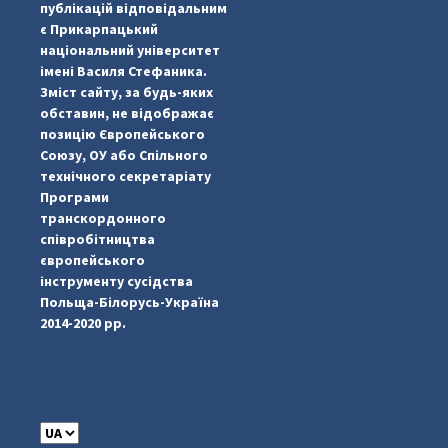
публікацій відповідальним
є Прикарпацький
національний університет
імені Василя Стефаника.
Зміст сайту, за будь-яких
обставин, не відображає
позицію Європейського
Союзу, ОУ або Спільного
...
#PipIvanToday
технічного секретаріату
Програми
pimrec_project
транскордонного
співробітництва
європейського
інструменту сусідства
Польща-Білорусь-Україна
2014-2020 рр.
C