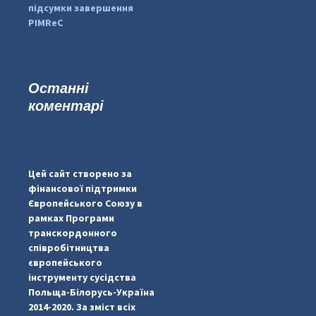
підсумки завершення
PIMReC
Останні
коментарі
...
#PipIvanToday
pimrec_project
Цей сайт створено за
фінансової підтримки
Європейського Союзу в
рамках Програми
транскордонного
співробітництва
європейського
інструменту сусідства
Польща-Білорусь-Україна
2014-2020. За зміст всіх