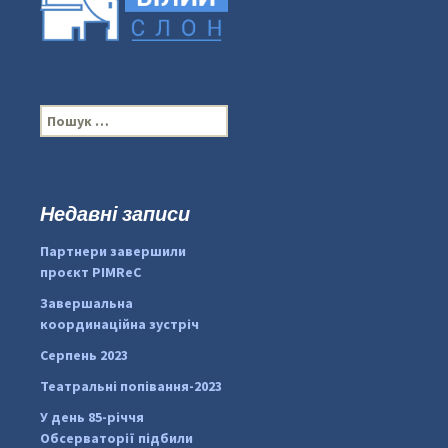
П
о
ш
у
к
Недавні записи
...
#PipIvanToday
:
Партнери завершили
pimrec_project
проєкт PIMReC
Завершальна
координаційна зустріч
Серпень 2023
Театральні попівання-2023
У день 85-річчя
Обсерваторії підбили