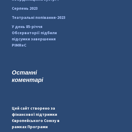
Серпень 2023
Театральні попівання-2023
У день 85-річчя
Обсерваторії підбили
підсумки завершення
PIMReC
Останні
коментарі
...
#PipIvanToday
pimrec_project
Цей сайт створено за
фінансової підтримки
Європейського Союзу в
рамках Програми