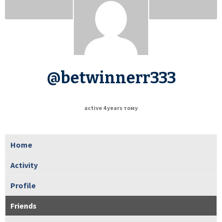
@betwinnerr333
active 4 years тому
Home
Activity
Profile
Friends