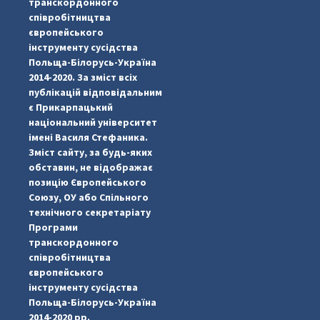
транскордонного
співробітництва
європейського
інструменту сусідства
Польща-Білорусь-Україна
2014-2020. За зміст всіх
публікацій відповідальним
є Прикарпацький
національний університет
імені Василя Стефаника.
Зміст сайту, за будь-яких
обставин, не відображає
позицію Європейського
Союзу, ОУ або Спільного
...
#PipIvanToday
технічного секретаріату
Програми
pimrec_project
транскордонного
співробітництва
європейського
інструменту сусідства
Польща-Білорусь-Україна
2014-2020 рр.