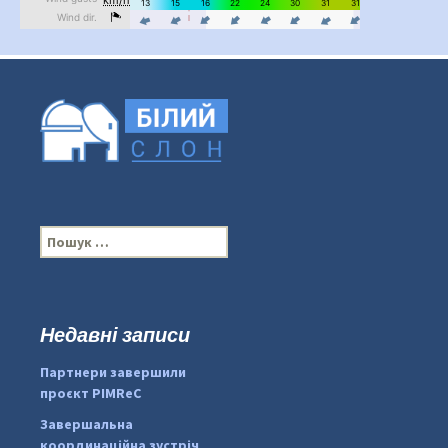
П
о
ш
у
к
Недавні записи
...
#PipIvanToday
:
Партнери завершили
pimrec_project
проєкт PIMReC
Завершальна
координаційна зустріч