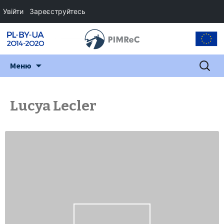
Увійти
Зареєструйтесь
Перейти
Пошук:
Меню
до
змісту
Lucya Lecler