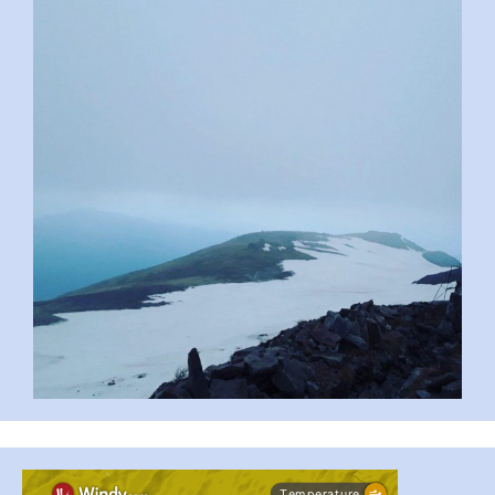
pimrec_project
...
#PipIvanToday
pimrec_project