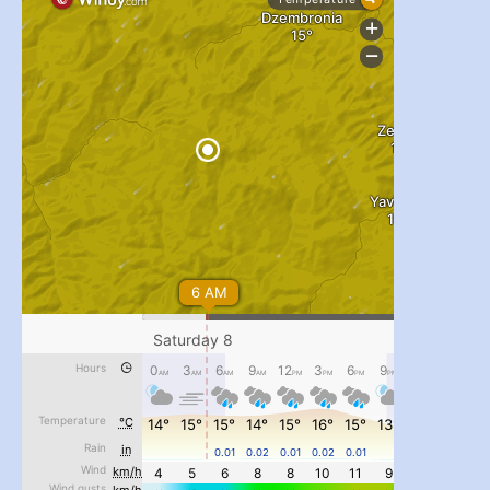
...
#PipIvanToday
pimrec_project