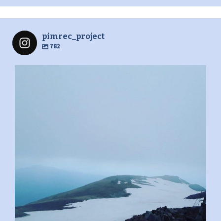
pimrec_project
782
pimrec_project