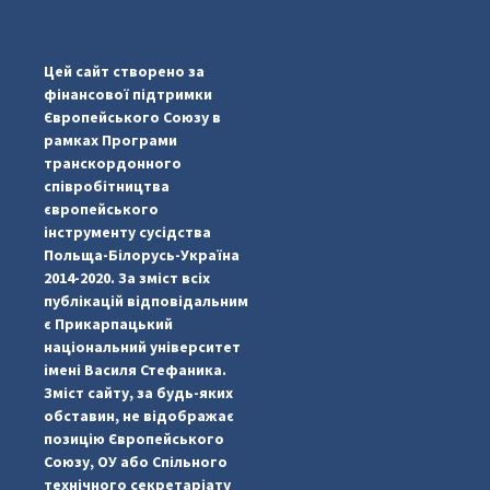
...
#PipIvanToday
pimrec_project
Цей сайт створено за
фінансової підтримки
Європейського Союзу в
рамках Програми
транскордонного
співробітництва
європейського
інструменту сусідства
Польща-Білорусь-Україна
2014-2020. За зміст всіх
публікацій відповідальним
є Прикарпацький
національний університет
імені Василя Стефаника.
Зміст сайту, за будь-яких
обставин, не відображає
позицію Європейського
Союзу, ОУ або Спільного
...
#PipIvanToday
технічного секретаріату