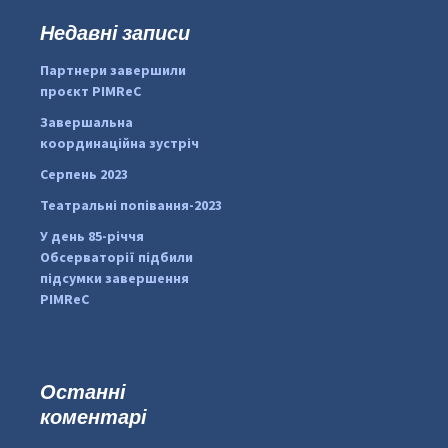
к
Недавні записи
...
#PipIvanToday
:
Партнери завершили
pimrec_project
проєкт PIMReC
Завершальна
координаційна зустріч
Серпень 2023
Театральні попівання-2023
У день 85-річчя
Обсерваторії підбили
підсумки завершення
PIMReC
Останні
коментарі