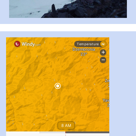
...
#PipIvanToday
pimrec_project