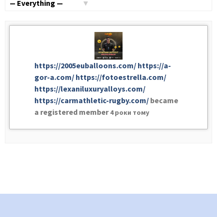
Activities
Show:
https://2005euballoons.com/
https://a-
gor-a.com/
https://fotoestrella.com/
https://lexaniluxuryalloys.com/
https://carmathletic-rugby.com/
became
a registered member
4 роки тому