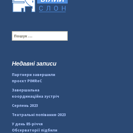
П
о
ш
у
к
Недавні записи
...
#PipIvanToday
:
Партнери завершили
pimrec_project
проєкт PIMReC
Завершальна
координаційна зустріч
Серпень 2023
Театральні попівання-2023
У день 85-річчя
Обсерваторії підбили