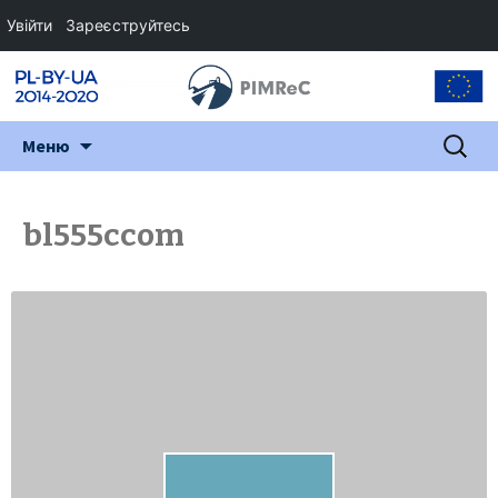
Увійти
Зареєструйтесь
Перейти
Пошук:
Меню
до
змісту
bl555ccom