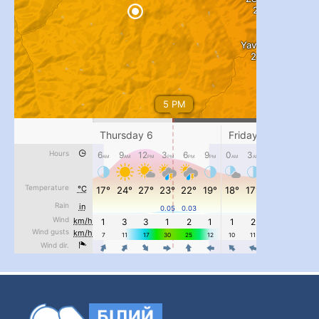
...
#PipIvanToday
pimrec_project