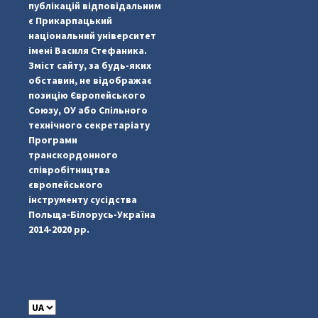
публікацій відповідальним
є Прикарпацький
національний університет
імені Василя Стефаника.
Зміст сайту, за будь-яких
обставин, не відображає
позицію Європейського
Союзу, ОУ або Спільного
...
#PipIvanToday
технічного секретаріату
Програми
pimrec_project
транскордонного
співробітництва
європейського
інструменту сусідства
Польща-Білорусь-Україна
2014-2020 рр.
C