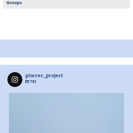
Groups
pimrec_project
782
pimrec_project