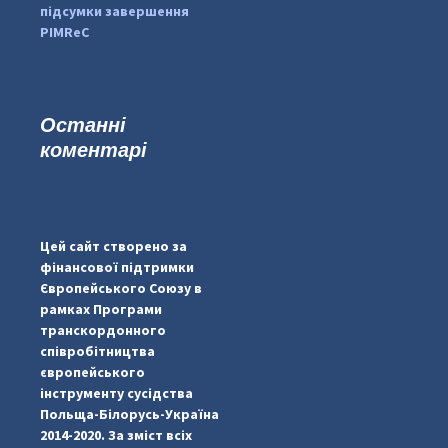
підсумки завершення
PIMReC
Останні
коментарі
...
#PipIvanToday
pimrec_project
Цей сайт створено за
фінансової підтримки
Європейського Союзу в
рамках Програми
транскордонного
співробітництва
європейського
інструменту сусідства
Польща-Білорусь-Україна
2014-2020. За зміст всіх