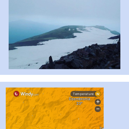
...
#PipIvanToday
pimrec_project