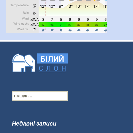
#PipIvanToday
#PipIvanWeather
...

pimrec_project
П
о
ш
у
к
Недавні записи
:
#PipIvanToday
#PipIvanWeather