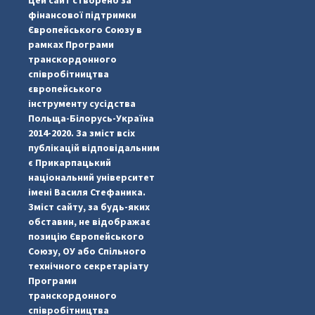
...

фінансової підтримки
Європейського Союзу в
pimrec_project
рамках Програми
транскордонного
співробітництва
європейського
інструменту сусідства
Польща-Білорусь-Україна
2014-2020. За зміст всіх
публікацій відповідальним
є Прикарпацький
національний університет
імені Василя Стефаника.
Зміст сайту, за будь-яких
обставин, не відображає
позицію Європейського
Союзу, ОУ або Спільного
технічного секретаріату
Програми
транскордонного
#PipIvanToday
#PipIvanWeather
...

співробітництва