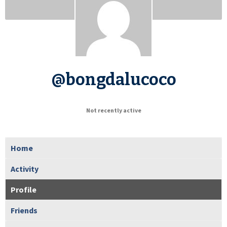
@bongdalucoco
Not recently active
Home
Activity
Profile
Friends