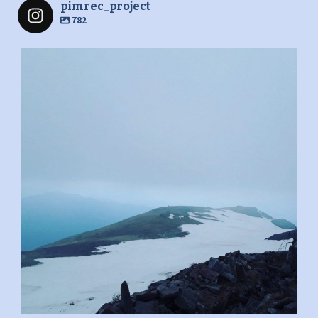
pimrec_project
782
pimrec_project