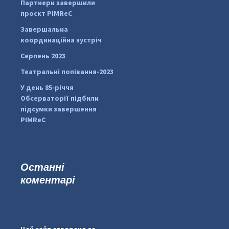
Партнери завершили
...

проєкт PIMReC
pimrec_project
Завершальна
координаційна зустріч
Серпень 2023
Театральні попівання-2023
У день 85-річчя
Обсерваторії підбили
підсумки завершення
PIMReC
Останні
коментарі
#PipIvanToday
#PipIvanWeather
Цей сайт створено за