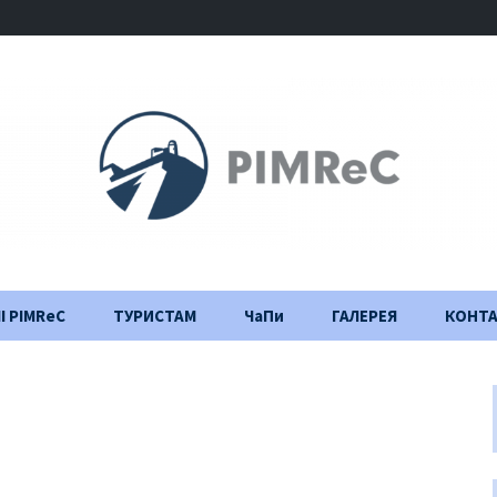
І PIMReC
ТУРИСТАМ
ЧаПи
ГАЛЕРЕЯ
КОНТ
Правила відвідування
Щоденник
будівництва
Важлива інформація