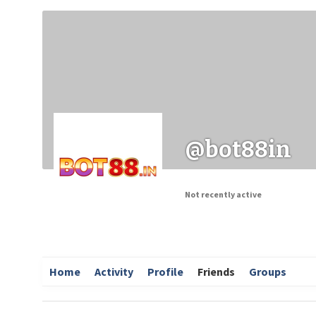
Заходи
Корисні матеріали
ЗМІ про PIMReC
@bot88in
Not recently active
Home
Activity
Profile
Friends
Groups