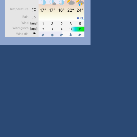
#PipIvanToday
#PipIvanWeather
...

pimrec_project
#PipIvanToday
#PipIvanWeather
...

pimrec_project