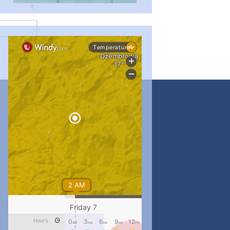
#PipIvanToday
#PipIvanWeather
...

pimrec_project