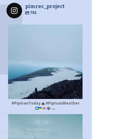
pimrec_project
782
pimrec_project
#PipIvanToday
#PipIvanWeather
...

pimrec_project