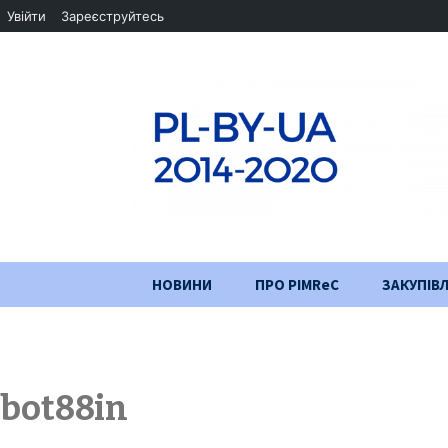
Увійти
Зареєструйтесь
Перейти
НОВИНИ
ПРО PIMReC
ЗАКУПІВЛ
до
змісту
Мета проєкту
Партнери
bot88in
Хід проекту