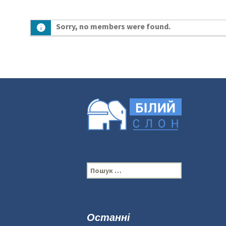
Sorry, no members were found.
П
о
ш
у
к
Останні
: