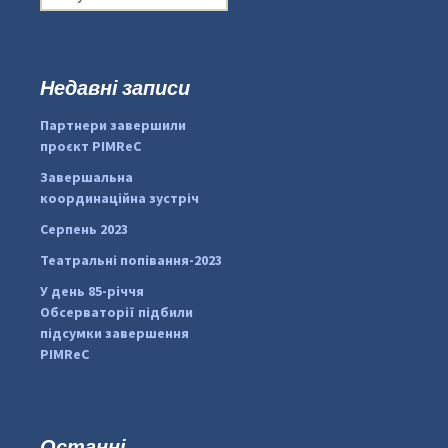
о
ш
у
к
Недавні записи
...
#PipIvanToday
:
Партнери завершили
pimrec_project
проєкт PIMReC
Завершальна
координаційна зустріч
Серпень 2023
Театральні попівання-2023
У день 85-річчя
Обсерваторії підбили
підсумки завершення
PIMReC
Останні