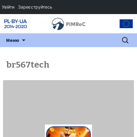
Увійти
Зареєструйтесь
Перейти
Пошук:
Меню
до
змісту
br567tech