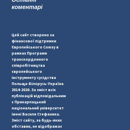
коментарі
...
#PipIvanToday
pimrec_project
Цей сайт створено за
фінансової підтримки
Європейського Союзу в
рамках Програми
транскордонного
співробітництва
європейського
інструменту сусідства
Польща-Білорусь-Україна
2014-2020. За зміст всіх
публікацій відповідальним
є Прикарпацький
національний університет
імені Василя Стефаника.
Зміст сайту, за будь-яких
обставин, не відображає