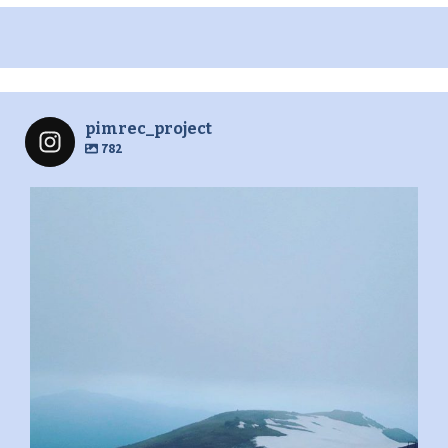
pimrec_project
782
pimrec_project