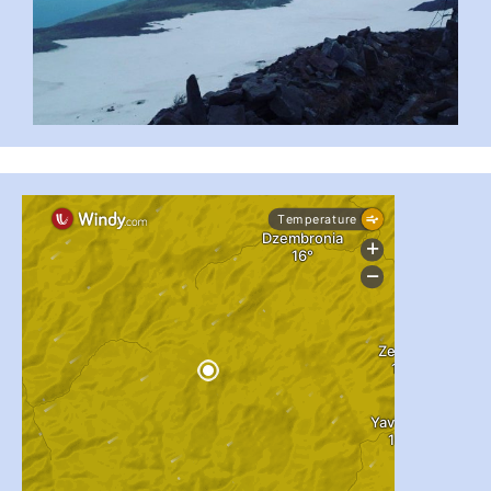
...
#PipIvanToday
pimrec_project