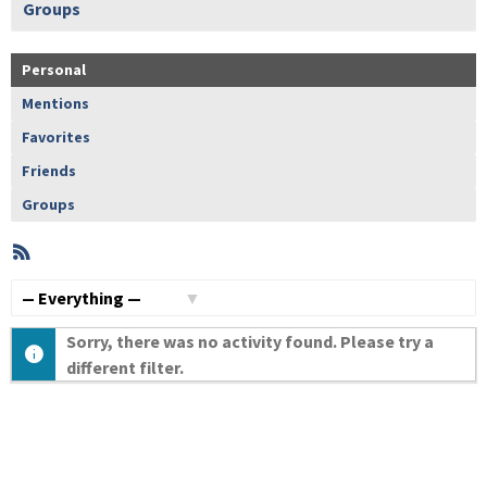
Groups
Personal
Mentions
Favorites
Friends
Groups
RSS
Member
Activities
Show:
Sorry, there was no activity found. Please try a
different filter.