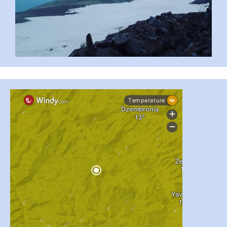
...
#PipIvanToday
pimrec_project