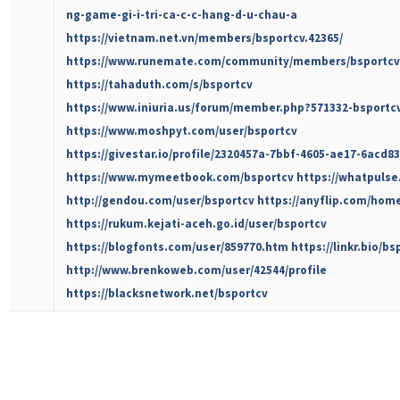
ng-game-gi-i-tri-ca-c-c-hang-d-u-chau-a
https://vietnam.net.vn/members/bsportcv.42365/
https://www.runemate.com/community/members/bsportcv
https://tahaduth.com/s/bsportcv
https://www.iniuria.us/forum/member.php?571332-bsportc
https://www.moshpyt.com/user/bsportcv
https://givestar.io/profile/2320457a-7bbf-4605-ae17-6acd8
https://www.mymeetbook.com/bsportcv
https://whatpulse
http://gendou.com/user/bsportcv
https://anyflip.com/ho
https://rukum.kejati-aceh.go.id/user/bsportcv
https://blogfonts.com/user/859770.htm
https://linkr.bio/bs
http://www.brenkoweb.com/user/42544/profile
https://blacksnetwork.net/bsportcv