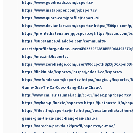
https://www.goodreads.com/bsportcv
https://www.instapaper.com/p/bsportcv
https://www.quora.com/profile/Bsport-26
https://www.deviantart.com/bsportcv
https://500px.com/p
https://profile.hatena.ne.jp/bsportcv/
https://issuu.com/b
https://substance3d.adobe.com/community-
assets/profile/org.adobe.user:6E02229E6858BEED0A495E7
https://mez.ink/bsportcv
https://www.zerohedge.com/user/W0dLpctHBjXXjDCXpeI0D
https://linkin.bio/bsportcv/
https://odesli.co/bsportcv
https://wefunder.com/bsportcv
https://magic.ly/bsportcv/
Game-Giai-Tri-Ca-Cuoc-Hang-DJau-Chau-A
http://www.cm.is.ritsumei.ac.jp/c5-09/index.php?bsportcv
https://wykop.pl/ludzie/bsportcv
https://justpaste.it/u/bsp
https://files.fm/bsportcv/info
https://vocal.media/authors
game-giai-tri-ca-cuoc-hang-dau-chau-a
https://varecha.pravda.sk/profil/bsportcv/o-mne/