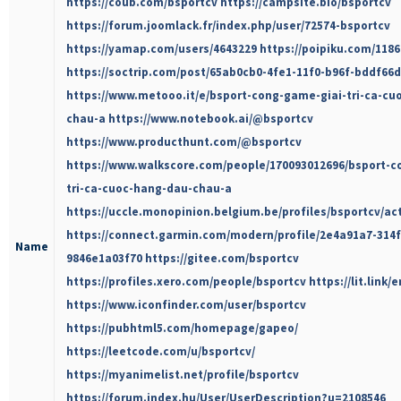
https://coub.com/bsportcv
https://campsite.bio/bsportcv
https://forum.joomlack.fr/index.php/user/72574-bsportcv
https://yamap.com/users/4643229
https://poipiku.com/1186
https://soctrip.com/post/65ab0cb0-4fe1-11f0-b96f-bddf66
https://www.metooo.it/e/bsport-cong-game-giai-tri-ca-cu
chau-a
https://www.notebook.ai/@bsportcv
https://www.producthunt.com/@bsportcv
https://www.walkscore.com/people/170093012696/bsport-c
tri-ca-cuoc-hang-dau-chau-a
https://uccle.monopinion.belgium.be/profiles/bsportcv/act
https://connect.garmin.com/modern/profile/2e4a91a7-314f
Name
9846e1a03f70
https://gitee.com/bsportcv
https://profiles.xero.com/people/bsportcv
https://lit.link/
https://www.iconfinder.com/user/bsportcv
https://pubhtml5.com/homepage/gapeo/
https://leetcode.com/u/bsportcv/
https://myanimelist.net/profile/bsportcv
https://forum.index.hu/User/UserDescription?u=2108546