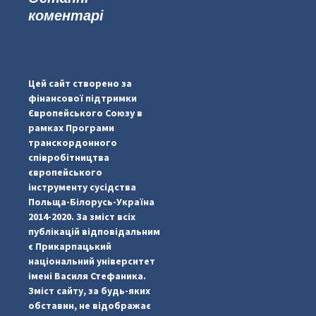
коментарі
...
#PipIvanToday
pimrec_project
Цей сайт створено за
фінансової підтримки
Європейського Союзу в
рамках Програми
транскордонного
співробітництва
європейського
інструменту сусідства
Польща-Білорусь-Україна
2014-2020. За зміст всіх
публікацій відповідальним
є Прикарпацький
національний університет
імені Василя Стефаника.
Зміст сайту, за будь-яких
обставин, не відображає