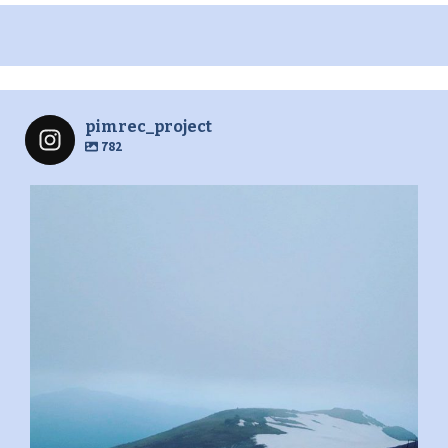
pimrec_project
782
pimrec_project