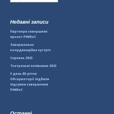
о
ш
у
к
Недавні записи
...
#PipIvanToday
:
Партнери завершили
pimrec_project
проєкт PIMReC
Завершальна
координаційна зустріч
Серпень 2023
Театральні попівання-2023
У день 85-річчя
Обсерваторії підбили
підсумки завершення
PIMReC
Останні