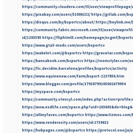
https://community.cloudera.com/t5/user/viewprofilepage/
https://pixabay.com/users/51006132/
https://gitlab.com/bs
https://disqus.com/by/bsportcv/about/
https://heylink.me/
https://community.fabric.microsoft.com/t5/user/viewprofi
id/1293595
https://fliphtml5.com/homepage/ncgmf/bsportc
https://www.gta5-mods.com/users/bsportcv
https://wakelet.com/@bsportcv
https://gravatar.com/bspo
https://kansabook.com/bsportcv
https://roomstyler.com/u
https://fic.decidim.barcelona/profiles/bsportcv/activity
https://www.equinenow.com/farm/bsport-1237856.htm
https://www.blogger.com/profile/17938799105002679954
https://myspace.com/bsportcv
https://community.stencyl.com/index.php?action=profile;
https://wow.esdlife.com/space.php?uid=203603&do=blog&
https://allmyfaves.com/bsportcv
https://www.tizmos.com/
https://www.renderosity.com/users/id:1739631
https://hubpages.com/@bsportcv
https://protocol.ooo/ja/