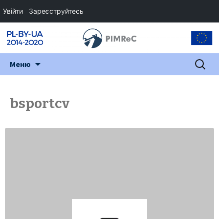
Увійти
Зареєструйтесь
Перейти
Пошук:
Меню
до
змісту
bsportcv