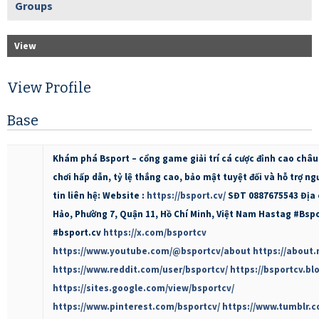
Groups
View
View Profile
Base
Khám phá Bsport – cổng game giải trí cá cược đỉnh cao châu 
chơi hấp dẫn, tỷ lệ thắng cao, bảo mật tuyệt đối và hỗ trợ n
tin liên hệ: Website :
https://bsport.cv/
SĐT 0887675543 Địa 
Hảo, Phường 7, Quận 11, Hồ Chí Minh, Việt Nam Hastag #Bsp
#bsport.cv
https://x.com/bsportcv
https://www.youtube.com/@bsportcv/about
https://about
https://www.reddit.com/user/bsportcv/
https://bsportcv.b
https://sites.google.com/view/bsportcv/
https://www.pinterest.com/bsportcv/
https://www.tumblr.