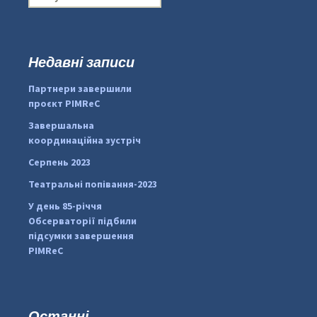
о
ш
у
к
Недавні записи
...
#PipIvanToday
:
Партнери завершили
pimrec_project
проєкт PIMReC
Завершальна
координаційна зустріч
Серпень 2023
Театральні попівання-2023
У день 85-річчя
Обсерваторії підбили
підсумки завершення
PIMReC
Останні