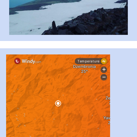
...
#PipIvanToday
pimrec_project