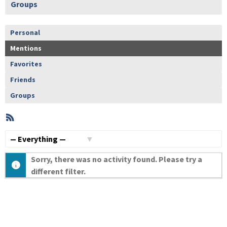
Groups
Personal
Mentions
Favorites
Friends
Groups
RSS
Member
Activities
Show:
Sorry, there was no activity found. Please try a
different filter.