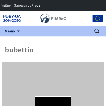
Увійти
Зареєструйтесь
Перейти
Пошук:
Меню
до
змісту
bubettio