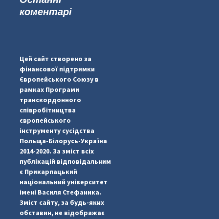
коментарі
...
#PipIvanToday
pimrec_project
Цей сайт створено за
фінансової підтримки
Європейського Союзу в
рамках Програми
транскордонного
співробітництва
європейського
інструменту сусідства
Польща-Білорусь-Україна
2014-2020. За зміст всіх
публікацій відповідальним
є Прикарпацький
національний університет
імені Василя Стефаника.
Зміст сайту, за будь-яких
обставин, не відображає