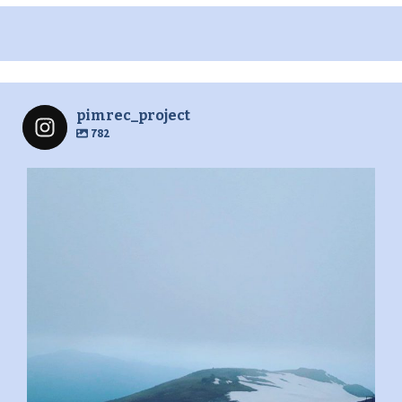
pimrec_project
782
pimrec_project