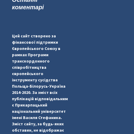
коментарі
...
#PipIvanToday
pimrec_project
Цей сайт створено за
фінансової підтримки
Європейського Союзу в
рамках Програми
транскордонного
співробітництва
європейського
інструменту сусідства
Польща-Білорусь-Україна
2014-2020. За зміст всіх
публікацій відповідальним
є Прикарпацький
національний університет
імені Василя Стефаника.
Зміст сайту, за будь-яких
обставин, не відображає