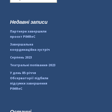
о
ш
у
к
Недавні записи
...
#PipIvanToday
:
Партнери завершили
pimrec_project
проєкт PIMReC
Завершальна
координаційна зустріч
Серпень 2023
Театральні попівання-2023
У день 85-річчя
Обсерваторії підбили
підсумки завершення
PIMReC
Останні