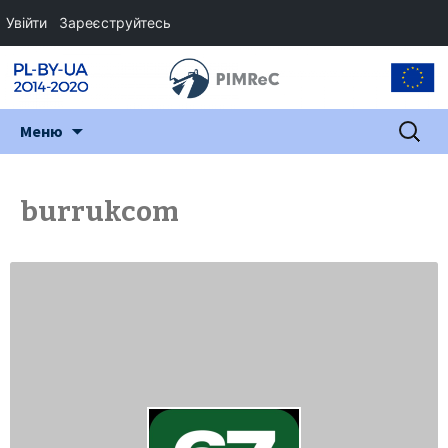
Увійти
Зареєструйтесь
Перейти
Пошук:
Меню
до
змісту
burrukcom