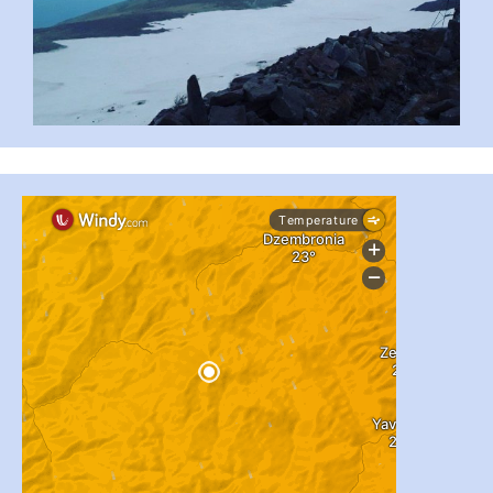
...
#PipIvanToday
pimrec_project