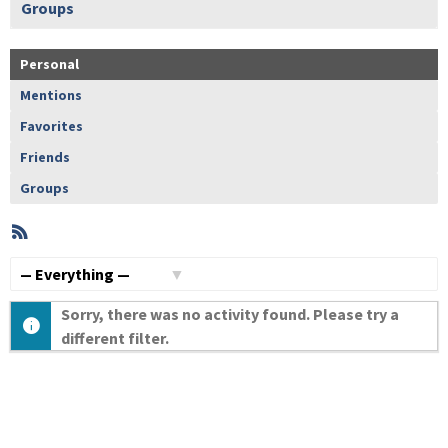
Groups
Personal
Mentions
Favorites
Friends
Groups
RSS
Member
Activities
Show:
Sorry, there was no activity found. Please try a
different filter.