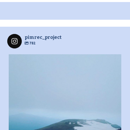
pimrec_project
782
pimrec_project