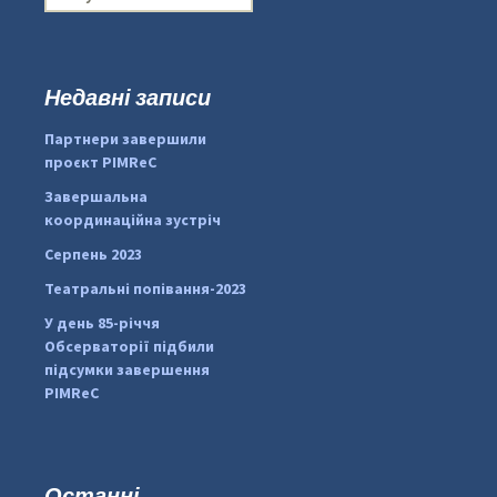
о
ш
у
к
Недавні записи
...
#PipIvanToday
:
Партнери завершили
pimrec_project
проєкт PIMReC
Завершальна
координаційна зустріч
Серпень 2023
Театральні попівання-2023
У день 85-річчя
Обсерваторії підбили
підсумки завершення
PIMReC
Останні