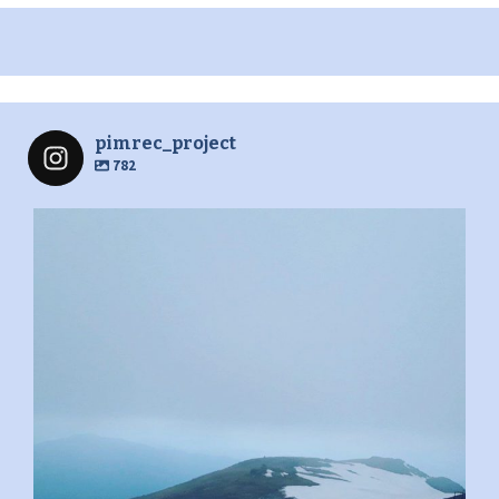
pimrec_project
782
pimrec_project