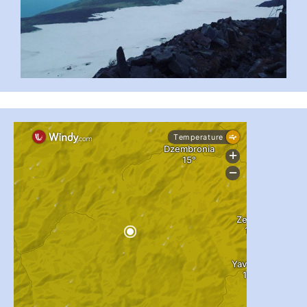
...
#PipIvanToday
pimrec_project