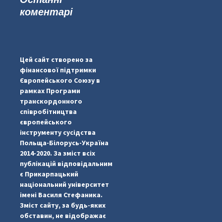
коментарі
...
#PipIvanToday
pimrec_project
Цей сайт створено за
фінансової підтримки
Європейського Союзу в
рамках Програми
транскордонного
співробітництва
європейського
інструменту сусідства
Польща-Білорусь-Україна
2014-2020. За зміст всіх
публікацій відповідальним
є Прикарпацький
національний університет
імені Василя Стефаника.
Зміст сайту, за будь-яких
обставин, не відображає