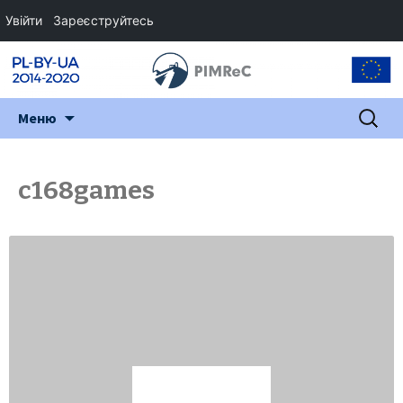
Увійти
Зареєструйтесь
Перейти
Пошук:
Меню
до
змісту
c168games