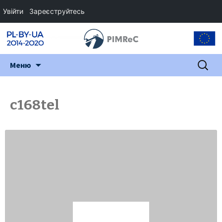
Увійти
Зареєструйтесь
Перейти
Пошук:
Меню
до
змісту
c168tel