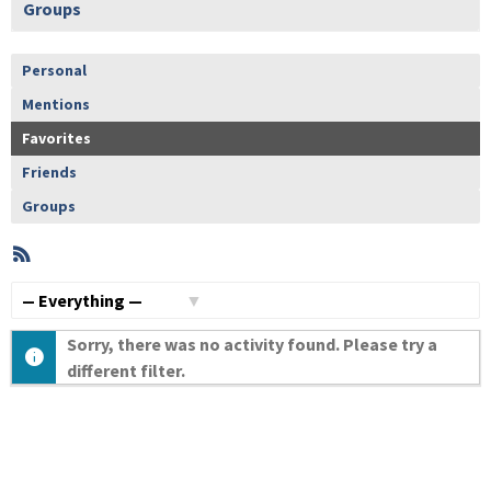
Groups
Personal
Mentions
Favorites
Friends
Groups
RSS
Member
Activities
Show:
Sorry, there was no activity found. Please try a
different filter.