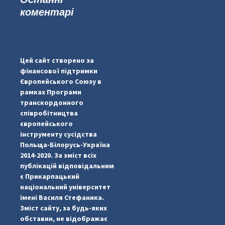
коментарі
...
#PipIvanToday
pimrec_project
Цей сайт створено за
фінансової підтримки
Європейського Союзу в
рамках Програми
транскордонного
співробітництва
європейського
інструменту сусідства
Польща-Білорусь-Україна
2014-2020. За зміст всіх
публікацій відповідальним
є Прикарпацький
національний університет
імені Василя Стефаника.
Зміст сайту, за будь-яких
обставин, не відображає