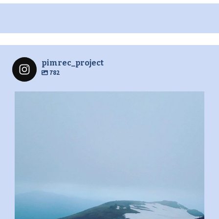
pimrec_project
782
pimrec_project