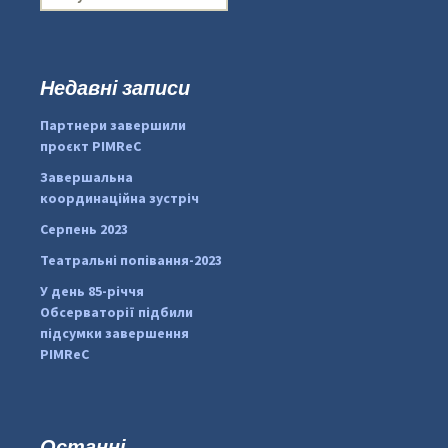
о
ш
у
к
Недавні записи
...
#PipIvanToday
:
Партнери завершили
pimrec_project
проєкт PIMReC
Завершальна
координаційна зустріч
Серпень 2023
Театральні попівання-2023
У день 85-річчя
Обсерваторії підбили
підсумки завершення
PIMReC
Останні