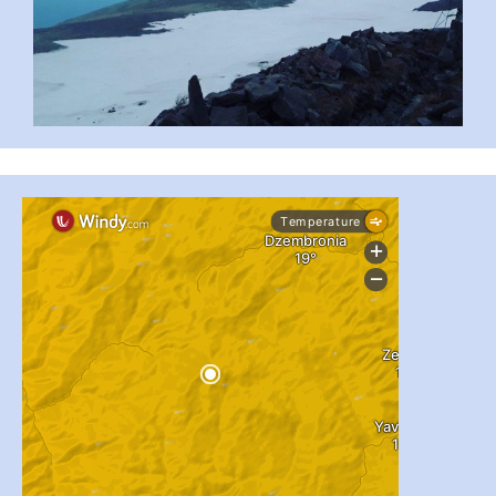
...
#PipIvanToday
pimrec_project