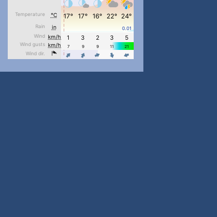
pimrec_project
...
#PipIvanToday
pimrec_project