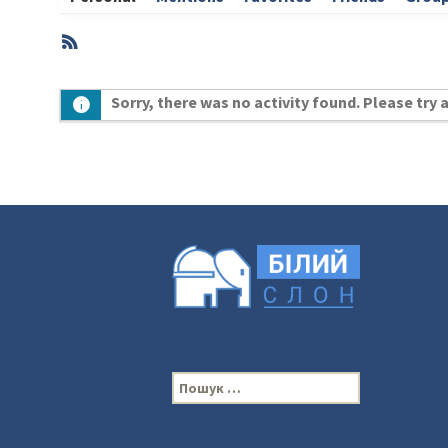
RSS
Member
Sorry, there was no activity found. Please try a 
Activities
П
о
ш
у