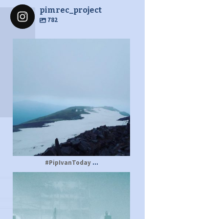
pimrec_project
782
pimrec_project
...
#PipIvanToday
pimrec_project