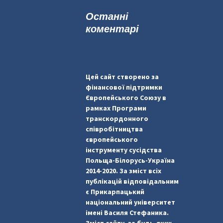
к
Останні
:
коментарі
Цей сайт створено за
фінансової підтримки
Європейського Союзу в
рамках Програми
транскордонного
співробітництва
європейського
інструменту сусідства
Польща-Білорусь-Україна
2014-2020. За зміст всіх
публікацій відповідальним
є Прикарпацький
національний університет
імені Василя Стефаника.