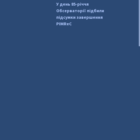
У день 85-річчя
Обсерваторії підбили
підсумки завершення
PIMReC