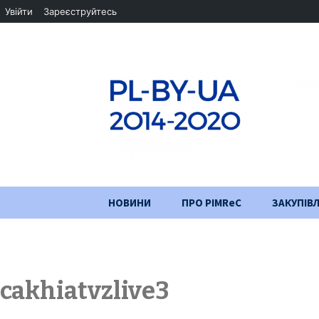
Увійти
Зареєструйтесь
Перейти
НОВИНИ
ПРО PIMReC
ЗАКУПІВЛ
до
змісту
Мета проєкту
Партнери
cakhiatvzlive3
Хід проекту