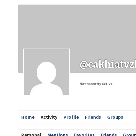
Заходи
Корисні матеріали
ЗМІ про PIMReC
@cakhiatvz
Not recently active
Home
Activity
Profile
Friends
Groups
Personal
Mentions
Favorites
Friends
Grou