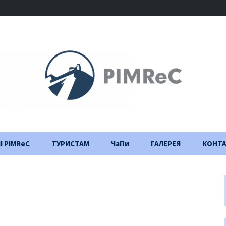
І PIMReC
ТУРИСТАМ
ЧаПи
ГАЛЕРЕЯ
КОНТ
Правила відвідування
Щоденник
будівництва
Важлива інформація