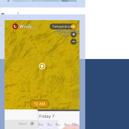
...
#PipIvanToday
pimrec_project
...
#PipIvanToday