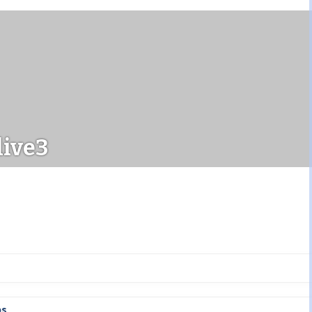
live3
ps