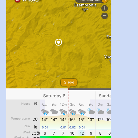
...
#PipIvanToday
pimrec_project