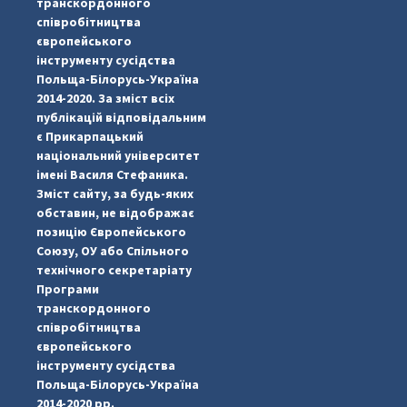
транскордонного
співробітництва
європейського
інструменту сусідства
Польща-Білорусь-Україна
2014-2020. За зміст всіх
публікацій відповідальним
є Прикарпацький
національний університет
імені Василя Стефаника.
Зміст сайту, за будь-яких
обставин, не відображає
позицію Європейського
Союзу, ОУ або Спільного
...
#PipIvanToday
технічного секретаріату
Програми
pimrec_project
транскордонного
співробітництва
європейського
інструменту сусідства
Польща-Білорусь-Україна
2014-2020 рр.