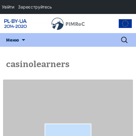
Увійти
Зареєструйтесь
Перейти
Пошук:
Меню
до
змісту
casinolearners