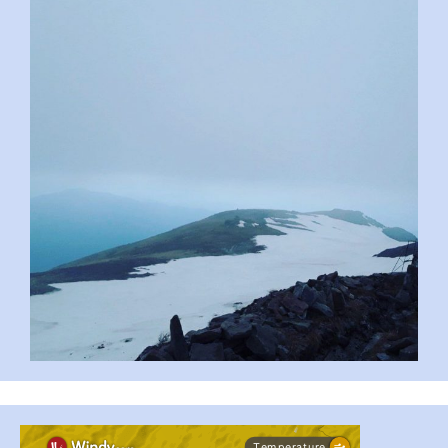
pimrec_project
...
#PipIvanToday
pimrec_project