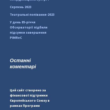
Серпень 2023
Театральні попівання-2023
У день 85-річчя
Обсерваторії підбили
підсумки завершення
PIMReC
Останні
коментарі
...
#PipIvanToday
pimrec_project
Цей сайт створено за
фінансової підтримки
Європейського Союзу в
рамках Програми