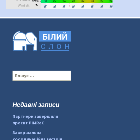
П
о
ш
у
к
Недавні записи
...
#PipIvanToday
:
Партнери завершили
pimrec_project
проєкт PIMReC
Завершальна
координаційна зустріч