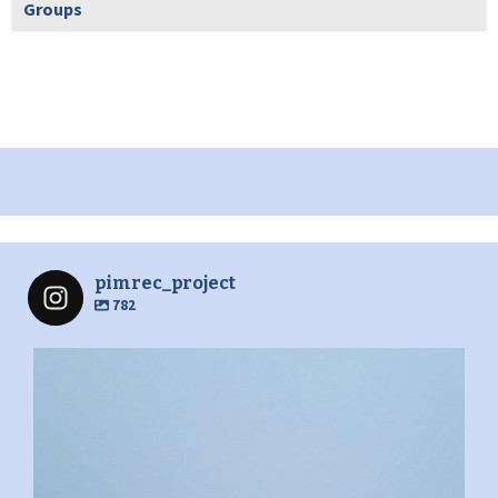
Groups
pimrec_project
782
pimrec_project