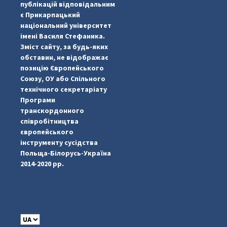
публікацій відповідальним
є Прикарпацький
національний університет
імені Василя Стефаника.
Зміст сайту, за будь-яких
обставин, не відображає
позицію Європейського
Союзу, ОУ або Спільного
...
#PipIvanToday
технічного секретаріату
Програми
pimrec_project
транскордонного
співробітництва
європейського
інструменту сусідства
Польща-Білорусь-Україна
2014-2020 рр.
C