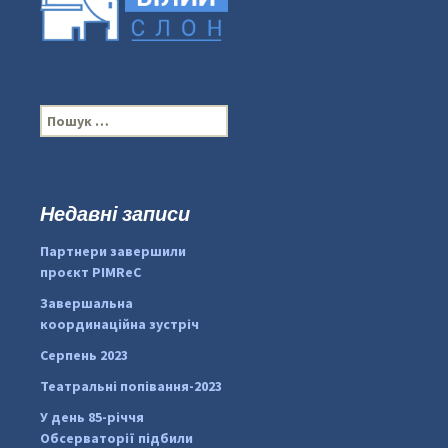
П
о
ш
у
к
Недавні записи
...
#PipIvanToday
:
Партнери завершили
pimrec_project
проєкт PIMReC
Завершальна
координаційна зустріч
Серпень 2023
Театральні попівання-2023
У день 85-річчя
Обсерваторії підбили