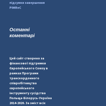
підсумки завершення
PIMReC
Останні
коментарі
...
#PipIvanToday
pimrec_project
Цей сайт створено за
фінансової підтримки
Європейського Союзу в
рамках Програми
транскордонного
співробітництва
європейського
інструменту сусідства
Польща-Білорусь-Україна
2014-2020. За зміст всіх