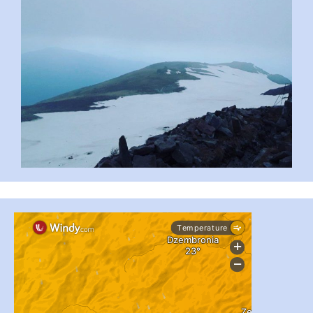
...
#PipIvanToday
pimrec_project