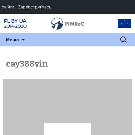
Увійти
Зареєструйтесь
Перейти
Пошук:
Меню
до
змісту
cay388vin