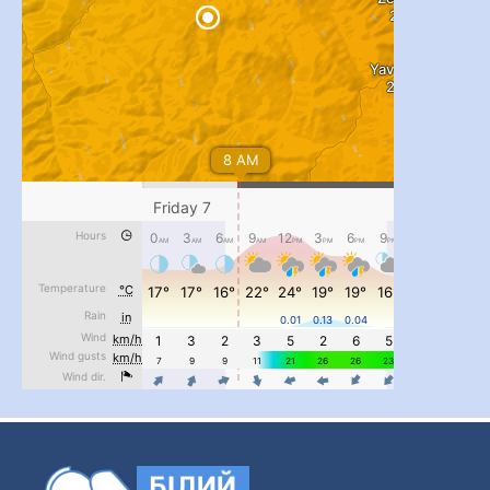
...
#PipIvanToday
pimrec_project