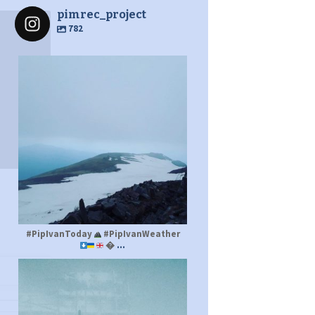
pimrec_project
782
pimrec_project
#PipIvanToday
#PipIvanWeather
...

pimrec_project