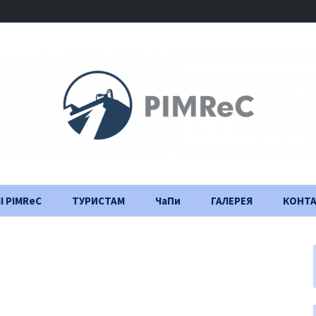
І PIMReC
ТУРИСТАМ
ЧаПи
ГАЛЕРЕЯ
КОНТ
Правила відвідування
Щоденник
будівництва
Важлива інформація