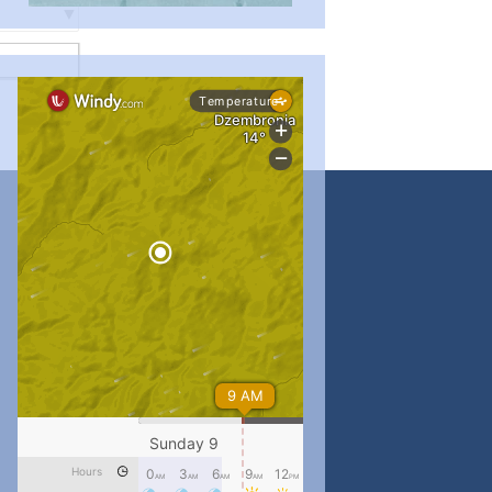
#PipIvanToday
#PipIvanWeather
...

pimrec_project