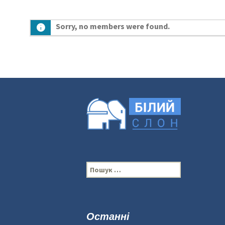
Sorry, no members were found.
П
о
ш
у
к
Останні
: