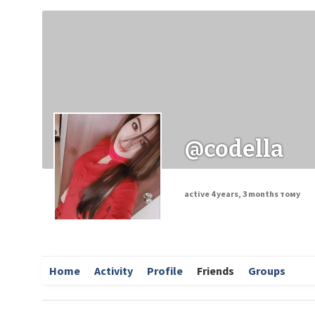
Заходи
Корисні матеріали
ЗМІ про PIMReC
@codella
active 4 years, 3 months тому
Home
Activity
Profile
Friends
Groups