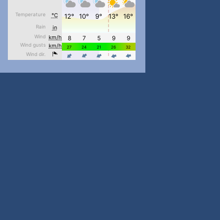
#PipIvanToday
#PipIvanWeather
...

pimrec_project
#PipIvanToday
#PipIvanWeather
...

pimrec_project