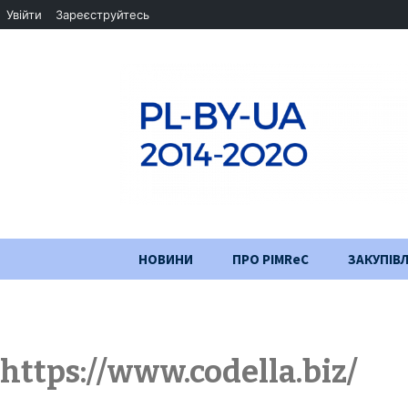
Увійти
Зареєструйтесь
Перейти
НОВИНИ
ПРО PIMReC
ЗАКУПІВЛ
до
змісту
Мета проєкту
Партнери
https://www.codella.biz/
Хід проекту