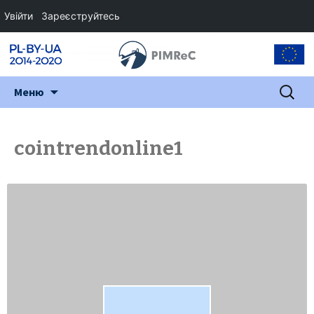
Увійти
Зареєструйтесь
Перейти
Пошук:
Меню
до
змісту
cointrendonline1