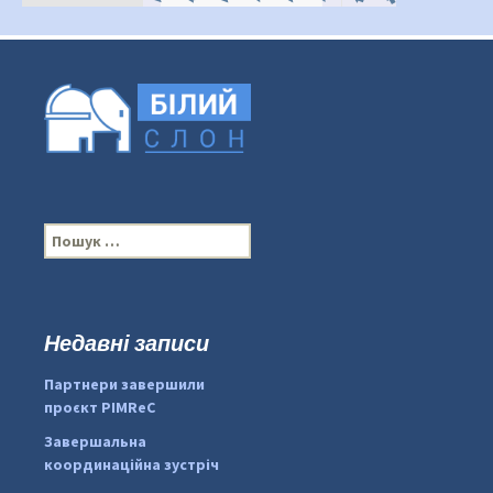
П
о
ш
у
к
Недавні записи
:
#PipIvanToday
#PipIvanWeather
Партнери завершили
...

проєкт PIMReC
pimrec_project
Завершальна
координаційна зустріч