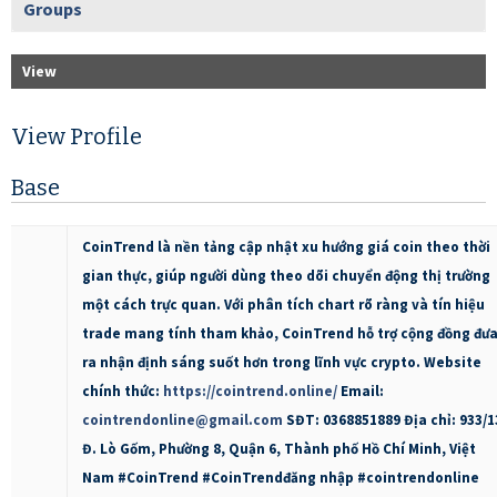
Groups
View
View Profile
Base
CoinTrend là nền tảng cập nhật xu hướng giá coin theo thời
gian thực, giúp người dùng theo dõi chuyển động thị trường
một cách trực quan. Với phân tích chart rõ ràng và tín hiệu
trade mang tính tham khảo, CoinTrend hỗ trợ cộng đồng đư
ra nhận định sáng suốt hơn trong lĩnh vực crypto. Website
chính thức:
https://cointrend.online/
Email:
cointrendonline@gmail.com
SĐT: 0368851889 Địa chỉ: 933/1
Đ. Lò Gốm, Phường 8, Quận 6, Thành phố Hồ Chí Minh, Việt
Nam #CoinTrend #CoinTrendđăng nhập #cointrendonline