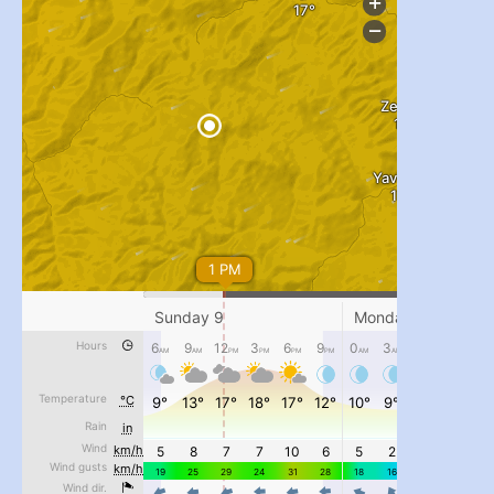
#PipIvanToday
#PipIvanWeather
...

pimrec_project