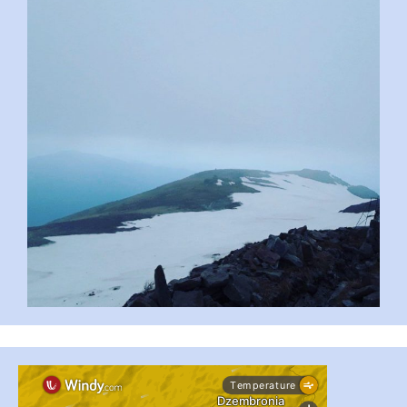
#PipIvanToday
#PipIvanWeather
...

pimrec_project