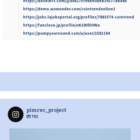
https://doselect.com/@846175f94ee0aeb39377ab84b
https://demo.wowonder.com/cointrendonline1
https://jobs.lajobsportal.org/profiles/7881574-cointrend
https://fanclove.jp/profile/nK20VlDVWo
https://pumpyoursound.com/u/user/1581104
pimrec_project
782
pimrec_project