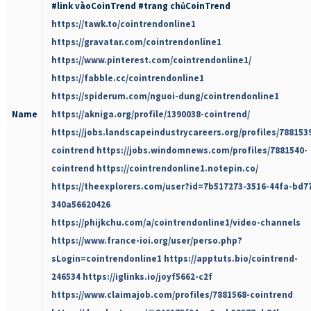
#link vàoCoinTrend #trang chủCoinTrend
https://tawk.to/cointrendonline1
https://gravatar.com/cointrendonline1
https://www.pinterest.com/cointrendonline1/
https://fabble.cc/cointrendonline1
https://spiderum.com/nguoi-dung/cointrendonline1
Name
https://akniga.org/profile/1390038-cointrend/
https://jobs.landscapeindustrycareers.org/profiles/788153
cointrend
https://jobs.windomnews.com/profiles/7881540-
cointrend
https://cointrendonline1.notepin.co/
https://theexplorers.com/user?id=7b517273-3516-44fa-bd7
340a56620426
https://phijkchu.com/a/cointrendonline1/video-channels
https://www.france-ioi.org/user/perso.php?
sLogin=cointrendonline1
https://apptuts.bio/cointrend-
246534
https://iglinks.io/joyf5662-c2f
https://www.claimajob.com/profiles/7881568-cointrend