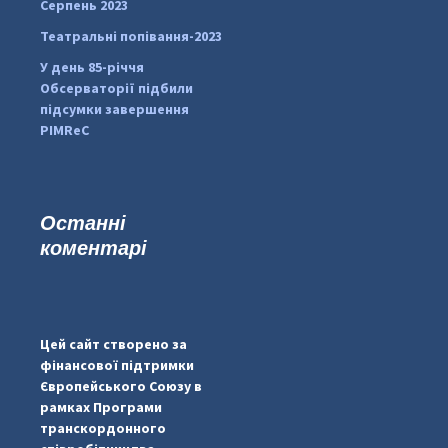
Серпень 2023
Театральні попівання-2023
У день 85-річчя
Обсерваторії підбили
підсумки завершення
PIMReC
Останні
коментарі
#PipIvanToday
#PipIvanWeather
Цей сайт створено за
...

фінансової підтримки
Європейського Союзу в
pimrec_project
рамках Програми
транскордонного