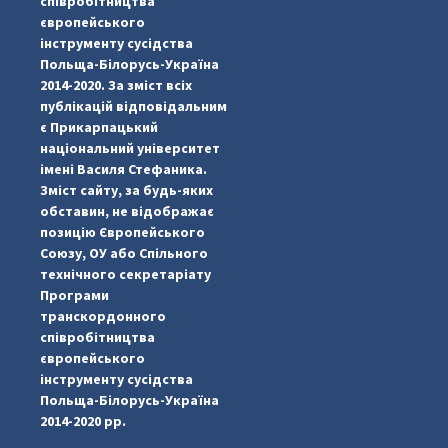
співробітництва
європейського
інструменту сусідства
Польща-Білорусь-Україна
2014-2020. За зміст всіх
публікацій відповідальним
є Прикарпацький
національний університет
імені Василя Стефаника.
Зміст сайту, за будь-яких
обставин, не відображає
позицію Європейського
Союзу, ОУ або Спільного
технічного секретаріату
Програми
транскордонного
#PipIvanToday
#PipIvanWeather
...

співробітництва
європейського
pimrec_project
інструменту сусідства
Польща-Білорусь-Україна
2014-2020 рр.