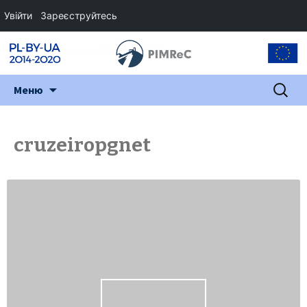
Увійти
Зареєструйтесь
Перейти
Пошук:
Меню
до
змісту
cruzeiropgnet