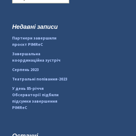
о
ш
у
к
Недавні записи
:
#PipIvanToday
#PipIvanWeather
Партнери завершили
...

проєкт PIMReC
pimrec_project
Завершальна
координаційна зустріч
Серпень 2023
Театральні попівання-2023
У день 85-річчя
Обсерваторії підбили
підсумки завершення
PIMReC
Останні