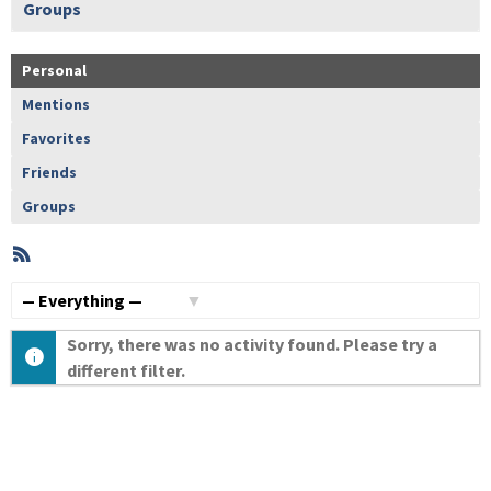
Groups
Personal
Mentions
Favorites
Friends
Groups
RSS
Member
Activities
Show:
Sorry, there was no activity found. Please try a
different filter.