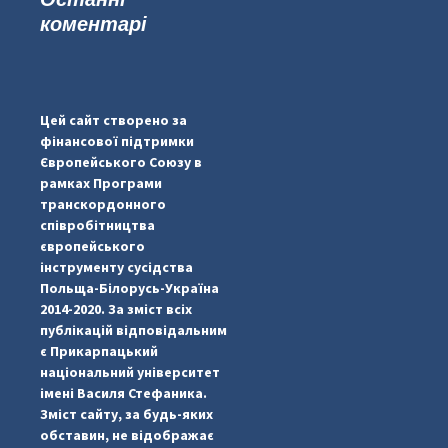
коментарі
#PipIvanToday
#PipIvanWeather
Цей сайт створено за
...

фінансової підтримки
Європейського Союзу в
pimrec_project
рамках Програми
транскордонного
співробітництва
європейського
інструменту сусідства
Польща-Білорусь-Україна
2014-2020. За зміст всіх
публікацій відповідальним
є Прикарпацький
національний університет
імені Василя Стефаника.
Зміст сайту, за будь-яких
обставин, не відображає