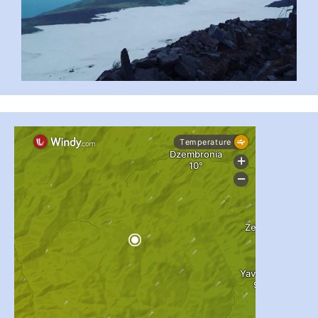
#PipIvanToday
#PipIvanWeather
...

pimrec_project