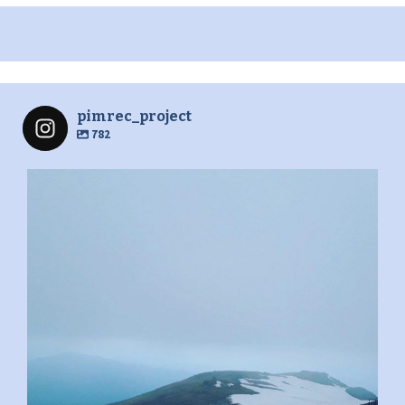
pimrec_project
782
pimrec_project