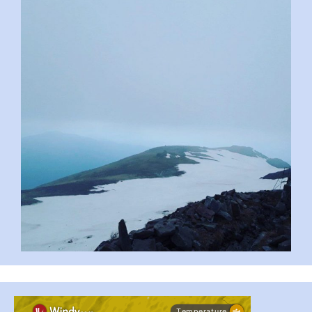
pimrec_project
#PipIvanToday
#PipIvanWeather
...

pimrec_project