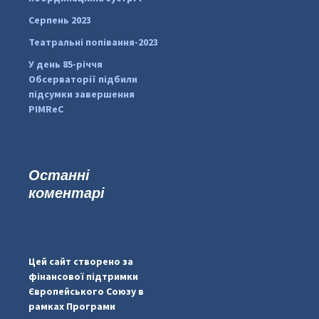
Серпень 2023
Театральні попівання-2023
У день 85-річчя
Обсерваторії підбили
підсумки завершення
PIMReC
Останні
коментарі
#PipIvanToday
#PipIvanWeather
Цей сайт створено за
...

фінансової підтримки
Європейського Союзу в
pimrec_project
рамках Програми