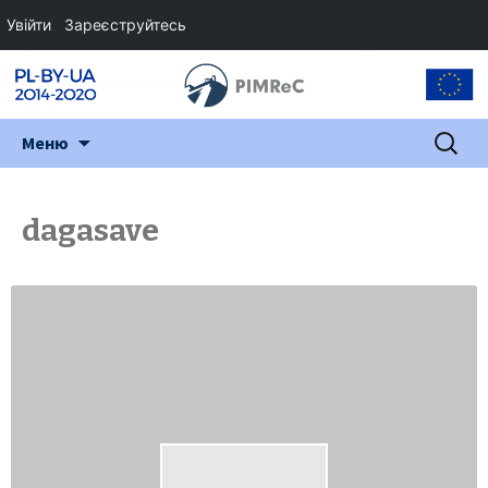
Увійти
Зареєструйтесь
Перейти
Пошук:
Меню
до
змісту
dagasave