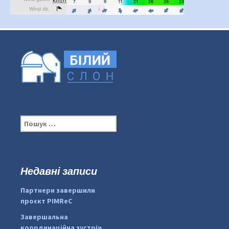
П
о
ш
у
к
Недавні записи
:
#PipIvanToday
#PipIvanWeather
Партнери завершили
...

проєкт PIMReC
pimrec_project
Завершальна
координаційна зустріч