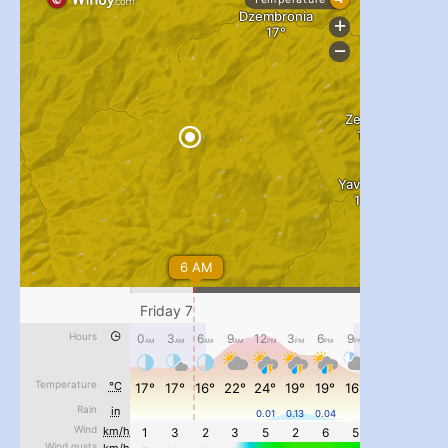
#PipIvanToday
#PipIvanWeather
...

pimrec_project