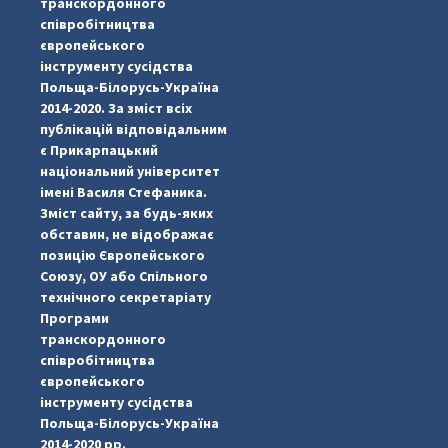
транскордонного
співробітництва
європейського
інструменту сусідства
Польща-Білорусь-Україна
2014-2020. За зміст всіх
публікацій відповідальним
є Прикарпацький
національний університет
імені Василя Стефаника.
Зміст сайту, за будь-яких
обставин, не відображає
позицію Європейського
Союзу, ОУ або Спільного
технічного секретаріату
Програми
транскордонного
#PipIvanToday
#PipIvanWeather
...

співробітництва
європейського
pimrec_project
інструменту сусідства
Польща-Білорусь-Україна
2014-2020 рр.