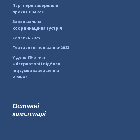
#PipIvanToday
#PipIvanWeather
Партнери завершили
...

проєкт PIMReC
pimrec_project
Завершальна
координаційна зустріч
Серпень 2023
Театральні попівання-2023
У день 85-річчя
Обсерваторії підбили
підсумки завершення
PIMReC
Останні
коментарі
#PipIvanToday
#PipIvanWeather