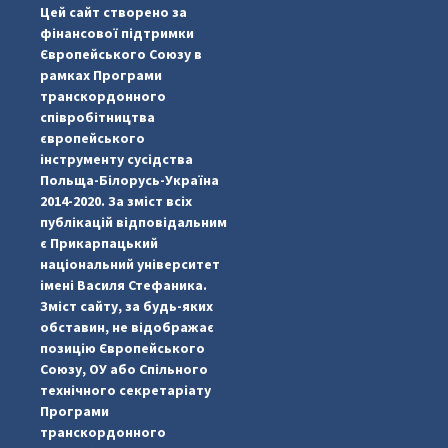
Цей сайт створено за
...

фінансової підтримки
Європейського Союзу в
pimrec_project
рамках Програми
транскордонного
співробітництва
європейського
інструменту сусідства
Польща-Білорусь-Україна
2014-2020. За зміст всіх
публікацій відповідальним
є Прикарпацький
національний університет
імені Василя Стефаника.
Зміст сайту, за будь-яких
обставин, не відображає
позицію Європейського
Союзу, ОУ або Спільного
технічного секретаріату
Програми
транскордонного
#PipIvanToday
#PipIvanWeather