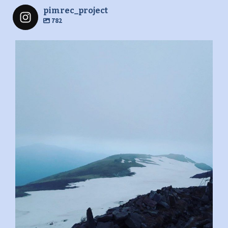
pimrec_project
782
pimrec_project