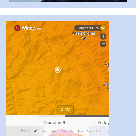
#PipIvanToday
#PipIvanWeather
...

pimrec_project