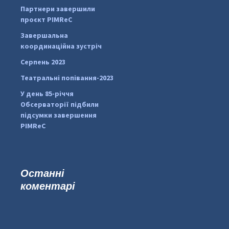
#PipIvanToday
#PipIvanWeather
Партнери завершили
...

проєкт PIMReC
pimrec_project
Завершальна
координаційна зустріч
Серпень 2023
Театральні попівання-2023
У день 85-річчя
Обсерваторії підбили
підсумки завершення
PIMReC
Останні
коментарі
#PipIvanToday
#PipIvanWeather