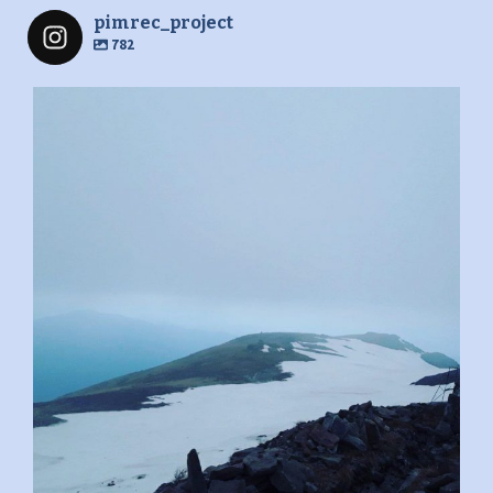
pimrec_project
782
pimrec_project