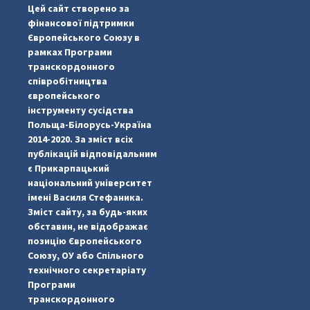
Цей сайт створено за
...

фінансової підтримки
Європейського Союзу в
pimrec_project
рамках Програми
транскордонного
співробітництва
європейського
інструменту сусідства
Польща-Білорусь-Україна
2014-2020. За зміст всіх
публікацій відповідальним
є Прикарпацький
національний університет
імені Василя Стефаника.
Зміст сайту, за будь-яких
обставин, не відображає
позицію Європейського
Союзу, ОУ або Спільного
технічного секретаріату
Програми
транскордонного
#PipIvanToday
#PipIvanWeather