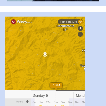
#PipIvanToday
#PipIvanWeather
...

pimrec_project