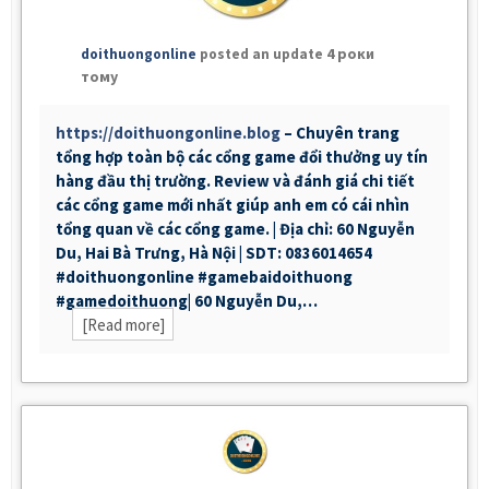
4 роки
doithuongonline
posted an update
тому
https://doithuongonline.blog
– Chuyên trang
tổng hợp toàn bộ các cổng game đổi thưởng uy tín
hàng đầu thị trường. Review và đánh giá chi tiết
các cổng game mới nhất giúp anh em có cái nhìn
tổng quan về các cổng game. | Địa chỉ: 60 Nguyễn
Du, Hai Bà Trưng, Hà Nội | SDT: 0836014654
#doithuongonline #gamebaidoithuong
#gamedoithuong| 60 Nguyễn Du,…
[Read more]