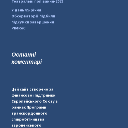
Театральні попівання-2023
У день 85-річчя
Обсерваторії підбили
підсумки завершення
PIMReC
Останні
коментарі
...
#PipIvanToday
pimrec_project
Цей сайт створено за
фінансової підтримки
Європейського Союзу в
рамках Програми
транскордонного
співробітництва
європейського