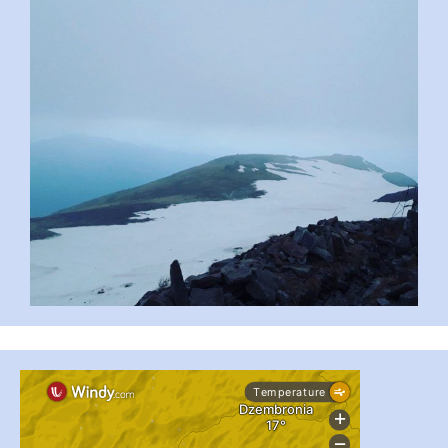
...
#PipIvanToday
pimrec_project