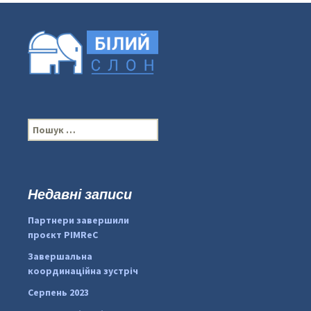
П
о
ш
у
к
Недавні записи
...
#PipIvanToday
:
Партнери завершили
pimrec_project
проєкт PIMReC
Завершальна
координаційна зустріч
Серпень 2023