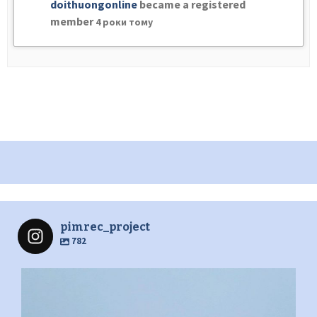
doithuongonline
became a registered
member
4 роки тому
pimrec_project
782
pimrec_project