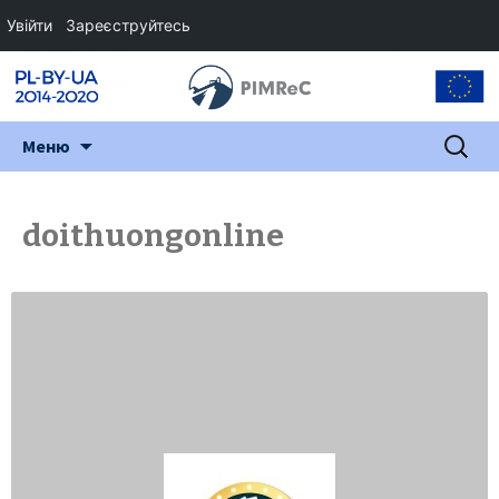
Увійти
Зареєструйтесь
Перейти
Пошук:
Меню
до
змісту
doithuongonline