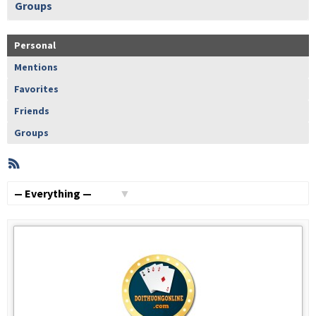
Groups
Personal
Mentions
Favorites
Friends
Groups
RSS
Member
Activities
Show: