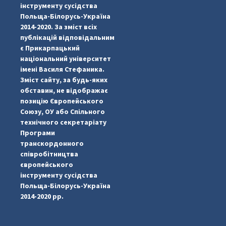
інструменту сусідства
Польща-Білорусь-Україна
2014-2020. За зміст всіх
публікацій відповідальним
є Прикарпацький
національний університет
імені Василя Стефаника.
Зміст сайту, за будь-яких
обставин, не відображає
позицію Європейського
Союзу, ОУ або Спільного
...
#PipIvanToday
технічного секретаріату
Програми
pimrec_project
транскордонного
співробітництва
європейського
інструменту сусідства
Польща-Білорусь-Україна
2014-2020 рр.