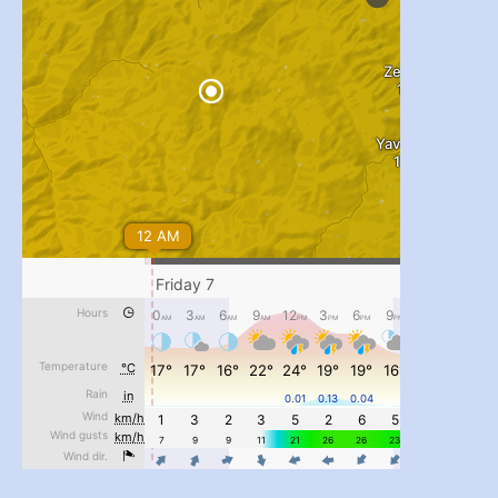
...
#PipIvanToday
pimrec_project