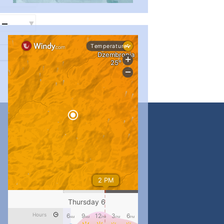
...
#PipIvanToday
pimrec_project
...
#PipIvanToday