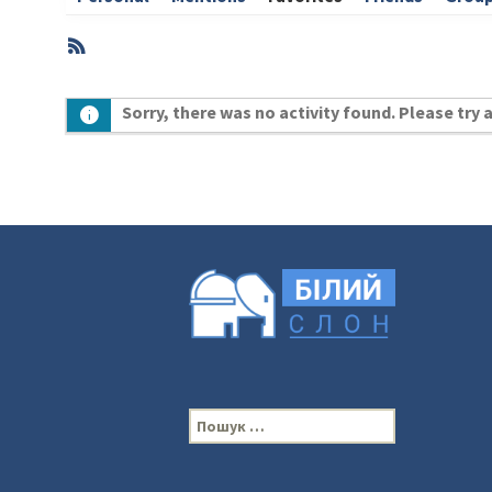
RSS
Member
Sorry, there was no activity found. Please try a 
Activities
П
о
ш
у