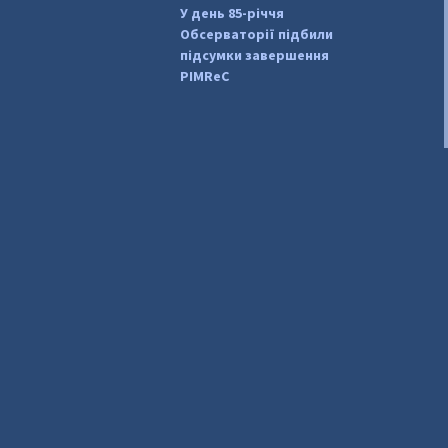
У день 85-річчя
Обсерваторії підбили
підсумки завершення
PIMReC