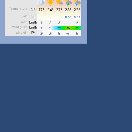
pimrec_project
...
#PipIvanToday
pimrec_project