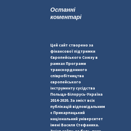
к
Останні
:
коментарі
Цей сайт створено за
фінансової підтримки
Європейського Союзу в
рамках Програми
транскордонного
співробітництва
європейського
інструменту сусідства
Польща-Білорусь-Україна
2014-2020. За зміст всіх
публікацій відповідальним
є Прикарпацький
національний університет
імені Василя Стефаника.