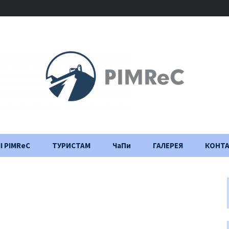
І PIMReC
ТУРИСТАМ
ЧаПи
ГАЛЕРЕЯ
КОНТ
Правила відвідування
Щоденник
будівництва
Важлива інформація