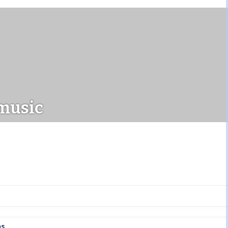
music
ps