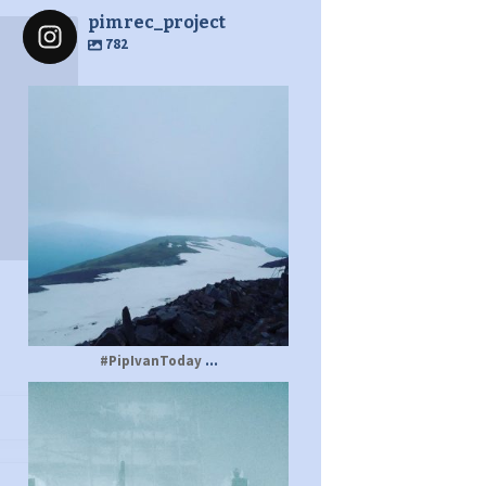
pimrec_project
782
pimrec_project
...
#PipIvanToday
pimrec_project