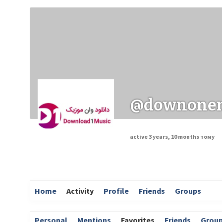
Заходи
Корисні матеріали
ЗМІ про PIMReC
@downone
active 3 years, 10 months тому
Home
Activity
Profile
Friends
Groups
Personal
Mentions
Favorites
Friends
Grou