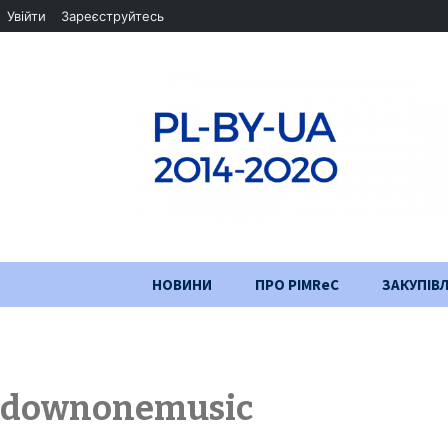
Увійти
Зареєструйтесь
Перейти
НОВИНИ
ПРО PIMReC
ЗАКУПІВЛ
до
змісту
Мета проєкту
Партнери
downonemusic
Хід проекту