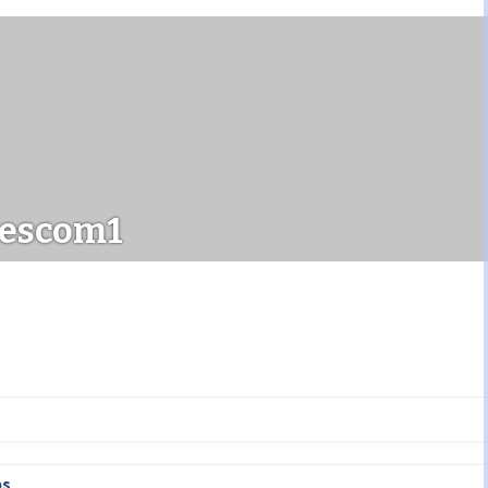
escom1
ps