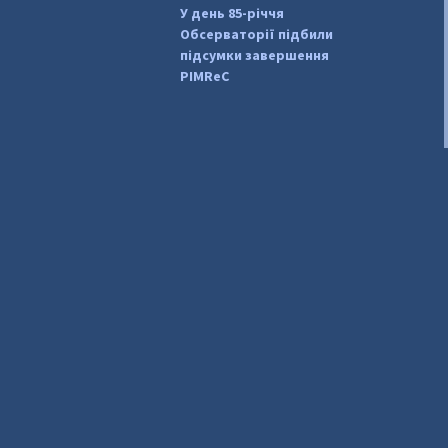
У день 85-річчя
Обсерваторії підбили
підсумки завершення
PIMReC