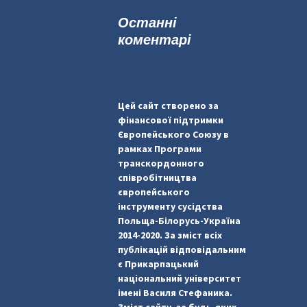
к
Останні
:
коментарі
Цей сайт створено за
фінансової підтримки
Європейського Союзу в
рамках Програми
транскордонного
співробітництва
європейського
інструменту сусідства
Польща-Білорусь-Україна
2014-2020. За зміст всіх
публікацій відповідальним
є Прикарпацький
національний університет
імені Василя Стефаника.