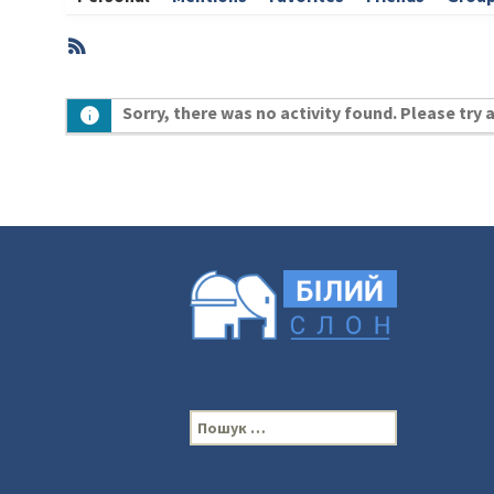
RSS
Member
Sorry, there was no activity found. Please try a 
Activities
П
о
ш
у