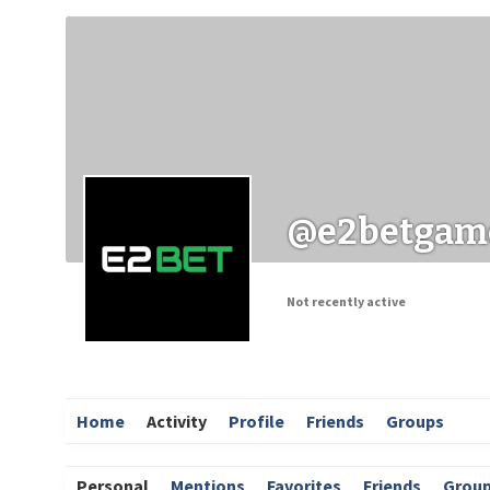
Заходи
Корисні матеріали
ЗМІ про PIMReC
@e2betgam
Not recently active
Home
Activity
Profile
Friends
Groups
Personal
Mentions
Favorites
Friends
Grou