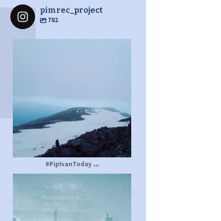
pimrec_project
782
pimrec_project
...
#PipIvanToday
pimrec_project