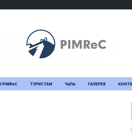
І PIMReC
ТУРИСТАМ
ЧаПи
ГАЛЕРЕЯ
КОНТ
Правила відвідування
Щоденник
будівництва
Важлива інформація