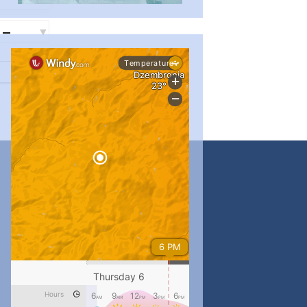
...
#PipIvanToday
pimrec_project
...
#PipIvanToday