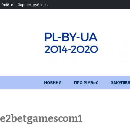
Увійти
Зареєструйтесь
Перейти
НОВИНИ
ПРО PIMReC
ЗАКУПІВЛ
до
змісту
Мета проєкту
Партнери
e2betgamescom1
Хід проекту