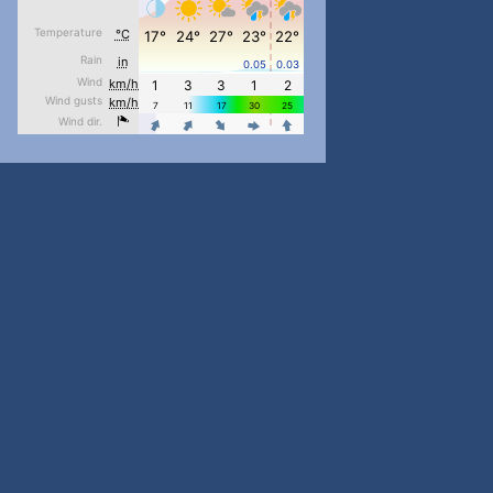
pimrec_project
...
#PipIvanToday
pimrec_project