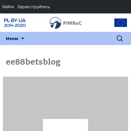
Увійти
Зареєструйтесь
Перейти
Пошук:
Меню
до
змісту
ee88betsblog