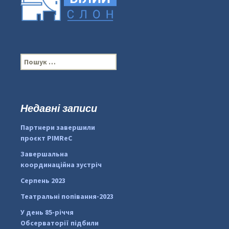
П
о
ш
у
к
Недавні записи
...
#PipIvanToday
:
Партнери завершили
pimrec_project
проєкт PIMReC
Завершальна
координаційна зустріч
Серпень 2023
Театральні попівання-2023
У день 85-річчя
Обсерваторії підбили