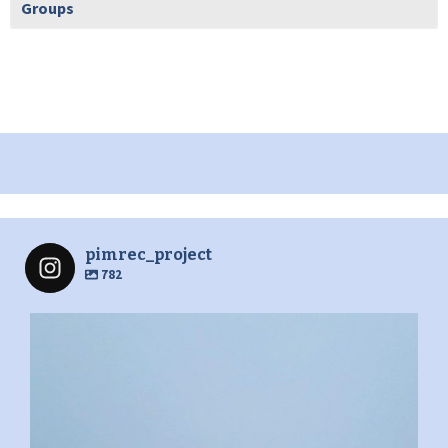
Groups
pimrec_project
782
pimrec_project