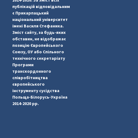
публікацій відповідальним
є Прикарпацький
національний університет
імені Василя Стефаника.
Зміст сайту, за будь-яких
обставин, не відображає
позицію Європейського
...
#PipIvanToday
Союзу, ОУ або Спільного
технічного секретаріату
pimrec_project
Програми
транскордонного
співробітництва
європейського
інструменту сусідства
Польща-Білорусь-Україна
2014-2020 рр.