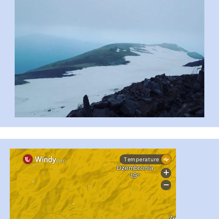
...
#PipIvanToday
pimrec_project