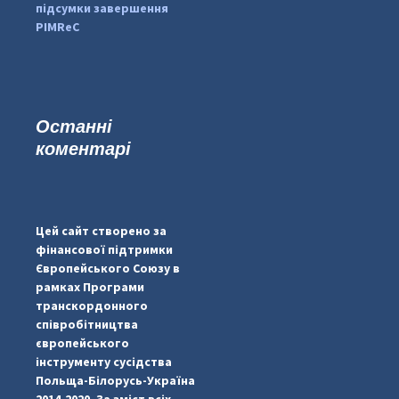
підсумки завершення
PIMReC
Останні
коментарі
...
#PipIvanToday
pimrec_project
Цей сайт створено за
фінансової підтримки
Європейського Союзу в
рамках Програми
транскордонного
співробітництва
європейського
інструменту сусідства
Польща-Білорусь-Україна
2014-2020. За зміст всіх