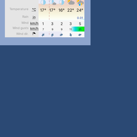
#PipIvanToday
#PipIvanWeather
...

pimrec_project
#PipIvanToday
#PipIvanWeather
...

pimrec_project