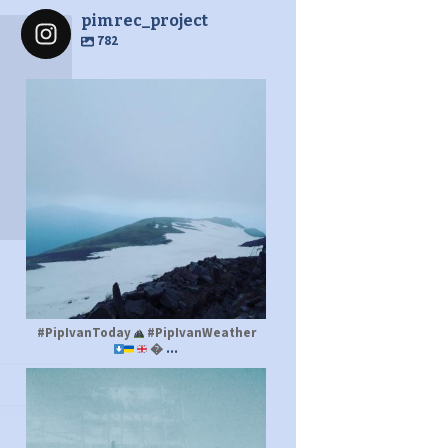
pimrec_project
782
pimrec_project
#PipIvanToday
#PipIvanWeather
...

pimrec_project