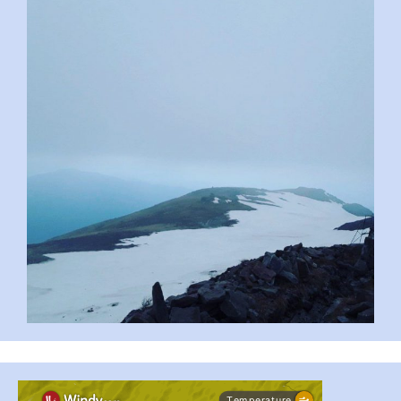
pimrec_project
#PipIvanToday
#PipIvanWeather
...

pimrec_project