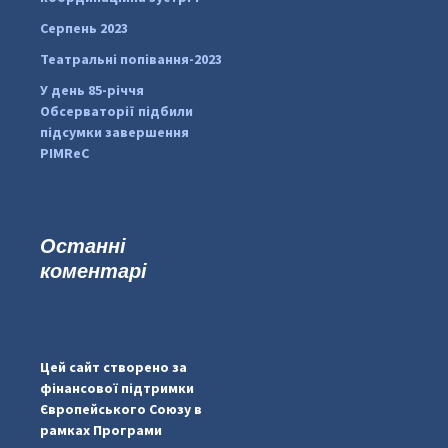
Серпень 2023
Театральні попівання-2023
У день 85-річчя
Обсерваторії підбили
підсумки завершення
PIMReC
Останні
коментарі
#PipIvanToday
#PipIvanWeather
Цей сайт створено за
...

фінансової підтримки
Європейського Союзу в
pimrec_project
рамках Програми