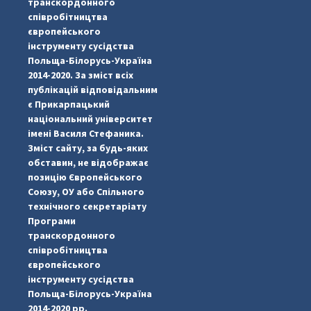
транскордонного
співробітництва
європейського
інструменту сусідства
Польща-Білорусь-Україна
2014-2020. За зміст всіх
публікацій відповідальним
є Прикарпацький
національний університет
імені Василя Стефаника.
Зміст сайту, за будь-яких
обставин, не відображає
позицію Європейського
Союзу, ОУ або Спільного
технічного секретаріату
Програми
транскордонного
#PipIvanToday
#PipIvanWeather
...

співробітництва
європейського
pimrec_project
інструменту сусідства
Польща-Білорусь-Україна
2014-2020 рр.