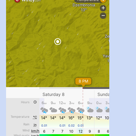
#PipIvanToday
#PipIvanWeather
...

pimrec_project