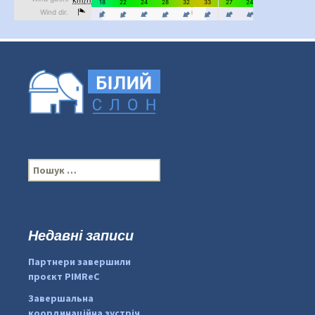
П
о
ш
у
к
Недавні записи
:
#PipIvanToday
#PipIvanWeather
Партнери завершили
...

проєкт PIMReC
pimrec_project
Завершальна
координаційна зустріч