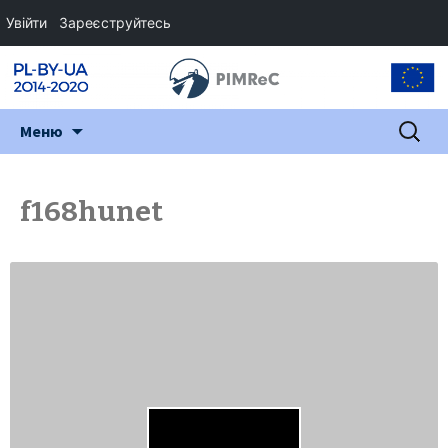
Увійти
Зареєструйтесь
Перейти
Пошук:
Меню
до
змісту
f168hunet