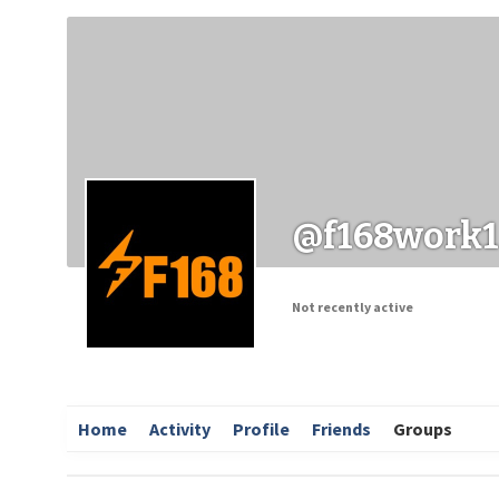
Заходи
Корисні матеріали
ЗМІ про PIMReC
@f168work1
Not recently active
Home
Activity
Profile
Friends
Groups