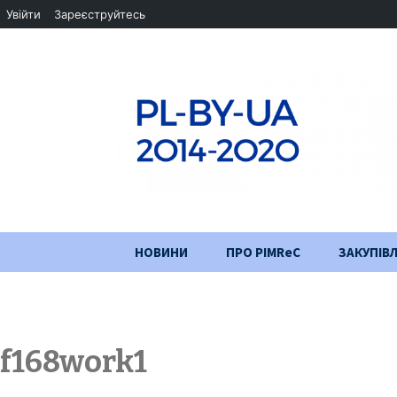
Увійти
Зареєструйтесь
Перейти
НОВИНИ
ПРО PIMReC
ЗАКУПІВЛ
до
змісту
Мета проєкту
Партнери
f168work1
Хід проекту