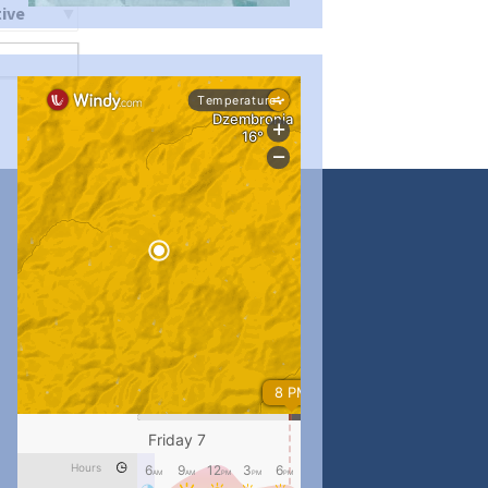
ти
...
#PipIvanToday
pimrec_project
...
#PipIvanToday