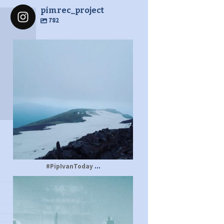
pimrec_project
782
pimrec_project
...
#PipIvanToday
pimrec_project