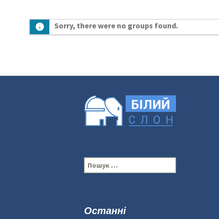
Sorry, there were no groups found.
П
о
ш
у
к
Останні
: