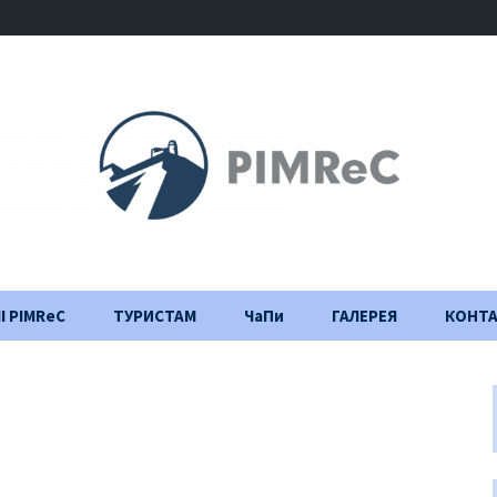
І PIMReC
ТУРИСТАМ
ЧаПи
ГАЛЕРЕЯ
КОНТ
Правила відвідування
Щоденник
будівництва
Важлива інформація