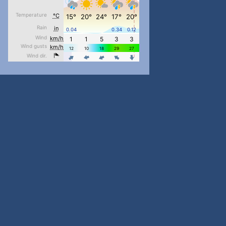
pimrec_project
...
#PipIvanToday
pimrec_project