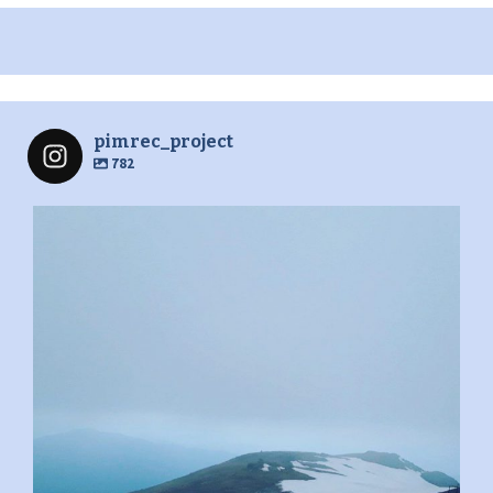
pimrec_project
782
pimrec_project