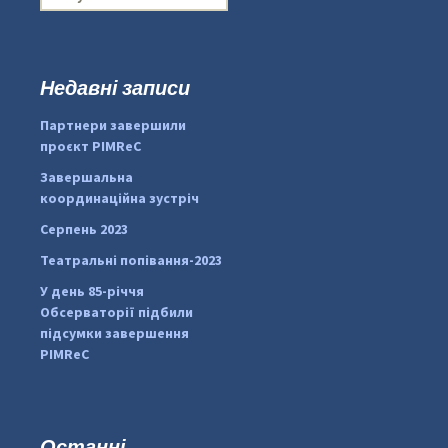
о
ш
у
к
Недавні записи
...
#PipIvanToday
:
Партнери завершили
pimrec_project
проєкт PIMReC
Завершальна
координаційна зустріч
Серпень 2023
Театральні попівання-2023
У день 85-річчя
Обсерваторії підбили
підсумки завершення
PIMReC
Останні