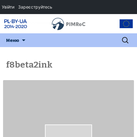
Увійти
Зареєструйтесь
Перейти
Пошук:
Меню
до
змісту
f8beta2ink