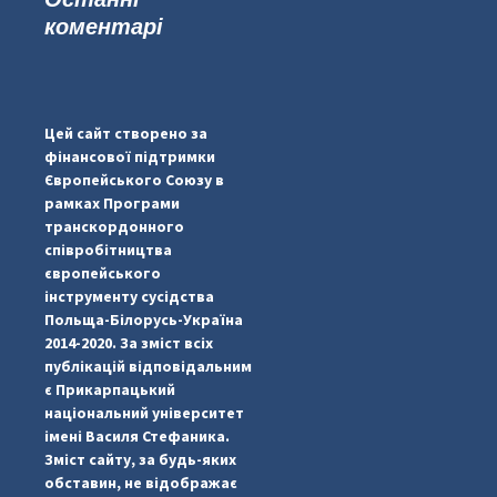
коментарі
...
#PipIvanToday
pimrec_project
Цей сайт створено за
фінансової підтримки
Європейського Союзу в
рамках Програми
транскордонного
співробітництва
європейського
інструменту сусідства
Польща-Білорусь-Україна
2014-2020. За зміст всіх
публікацій відповідальним
є Прикарпацький
національний університет
імені Василя Стефаника.
Зміст сайту, за будь-яких
обставин, не відображає