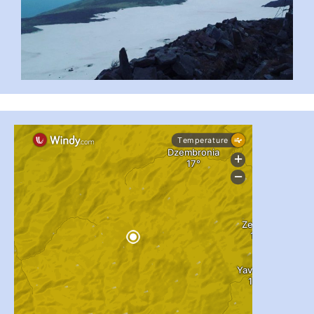
...
#PipIvanToday
pimrec_project