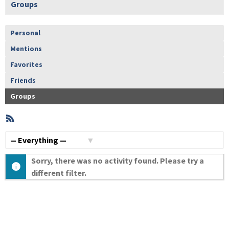
Groups
Personal
Mentions
Favorites
Friends
Groups
RSS
Member
Activities
Show:
Sorry, there was no activity found. Please try a
different filter.